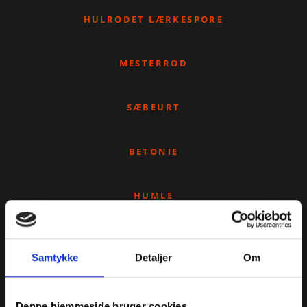
HULRODET LÆRKESPORE
MESTERROD
SÆBEURT
BETONIE
HUMLE
MORGENFRUE
Samtykke
Detaljer
Om
SØDSKÆRM
Denne hjemmeside bruger cookies