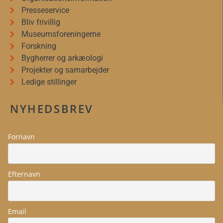
Presseservice
Bliv frivillig
Museumsforeningerne
Forskning
Bygherrer og arkæologi
Projekter og samarbejder
Ledige stillinger
NYHEDSBREV
Fornavn
Efternavn
Email