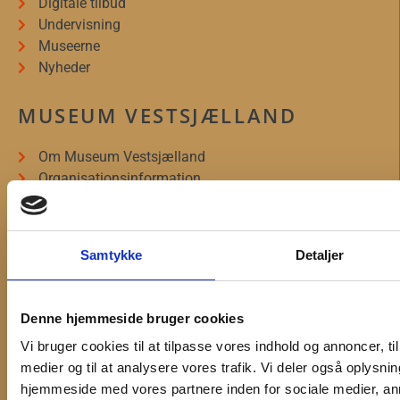
Digitale tilbud
Undervisning
Museerne
Nyheder
MUSEUM VESTSJÆLLAND
Om Museum Vestsjælland
Organisationsinformation
Presseservice
Bliv frivillig
Museumsforeningerne
Samtykke
Detaljer
Forskning
Bygherrer og arkæologi
Projekter og samarbejder
Denne hjemmeside bruger cookies
Ledige stillinger
Vi bruger cookies til at tilpasse vores indhold og annoncer, til 
medier og til at analysere vores trafik. Vi deler også oplysni
NYHEDSBREV
hjemmeside med vores partnere inden for sociale medier, a