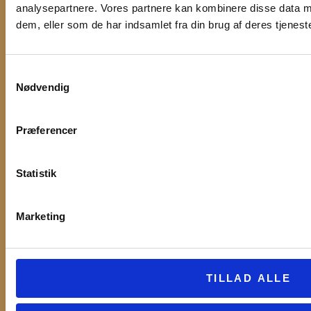
analysepartnere. Vores partnere kan kombinere disse data m
Fornavn
dem, eller som de har indsamlet fra din brug af deres tjeneste
Efternavn
Samtykkevalg
Nødvendig
Email
Præferencer
Statistik
Accepter privatlivspolitik.
Marketing
TILLAD ALLE