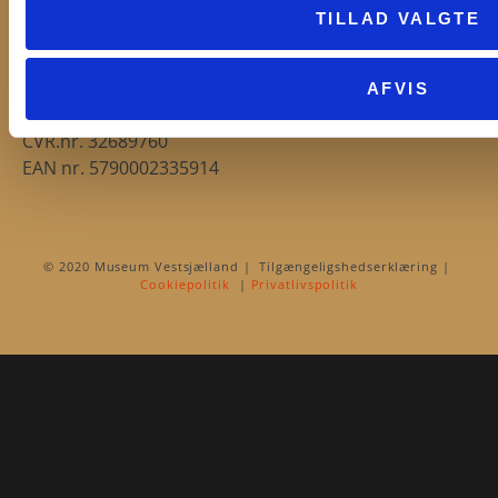
TILLAD VALGTE
AFVIS
CVR.nr. 32689760
EAN nr. 5790002335914
© 2020 Museum Vestsjælland | Tilgængeligshedserklæring |
Cookiepolitik
|
Privatlivspolitik