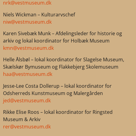
nrk@vestmuseum.dk
Niels Wickman – Kulturarvschef
niw@vestmuseum.dk
Karen Sivebæk Munk – Afdelingsleder for historie og
arkiv og lokal koordinator for Holbæk Museum
kmn@vestmuseum.dk
Helle Ålsbøl – lokal koordinator for Slagelse Museum,
Skælskør Bymuseum og Flakkebjerg Skolemuseum
haa@
vestmuseum.dk
Jesse-Lee Costa Dollerup – lokal koordinator for
Odsherreds Kunstmuseum og Malergården
jed@vestmuseum.dk
Rikke Elise Roos – lokal koordinator for Ringsted
Museum & Arkiv
rer@vestmuseum.dk