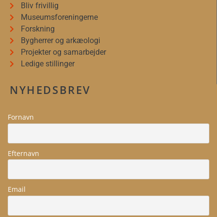
Bliv frivillig
Museumsforeningerne
Forskning
Bygherrer og arkæologi
Projekter og samarbejder
Ledige stillinger
NYHEDSBREV
Fornavn
Efternavn
Email