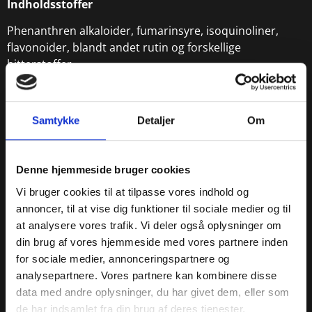
Indholdsstoffer
Phenanthren alkaloider, fumarinsyre, isoquinoliner,
flavonoider, blandt andet rutin og forskellige
bitterstoffer.
Samtykke
Detaljer
Om
Denne hjemmeside bruger cookies
Vi bruger cookies til at tilpasse vores indhold og
annoncer, til at vise dig funktioner til sociale medier og til
at analysere vores trafik. Vi deler også oplysninger om
din brug af vores hjemmeside med vores partnere inden
for sociale medier, annonceringspartnere og
« Apotekerhaven
analysepartnere. Vores partnere kan kombinere disse
« Planteoversigt
data med andre oplysninger, du har givet dem, eller som
de har indsamlet fra din brug af deres tjenester.