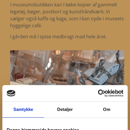
I museumsbutikken kan I købe kopier af gammelt
legetøj, bøger, postkort og kunsthåndværk. Vi
sælger også kaffe og kage, som I kan nyde i museets
hyggelige café.
I gården må I spise medbragt mad hele året.
Samtykke
Detaljer
Om
Denne hjemmeside bruger cookies