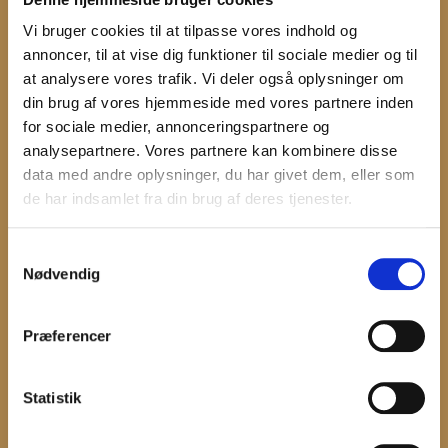
Vi bruger cookies til at tilpasse vores indhold og
annoncer, til at vise dig funktioner til sociale medier og til
at analysere vores trafik. Vi deler også oplysninger om
din brug af vores hjemmeside med vores partnere inden
for sociale medier, annonceringspartnere og
analysepartnere. Vores partnere kan kombinere disse
data med andre oplysninger, du har givet dem, eller som
de har indsamlet fra din brug af deres tjenester.
ALLE BYGNINGER OG
UDSTILLINGER
Samtykkevalg
Nødvendig
Når entreen til Holbæk Museum er betalt, kan I frit
besøge de 8 bygningerne, hvor museet har
udstillinger.
Præferencer
Entreen gælder også Lodsbåden og udstillingen i
Kystliv Holbæks hal på Holbæk Havn ’Mennesket,
Statistik
fartøjet og fjorden’.