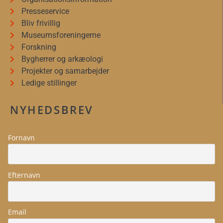
Presseservice
Bliv frivillig
Museumsforeningerne
Forskning
Bygherrer og arkæologi
Projekter og samarbejder
Ledige stillinger
NYHEDSBREV
Fornavn
Efternavn
Email