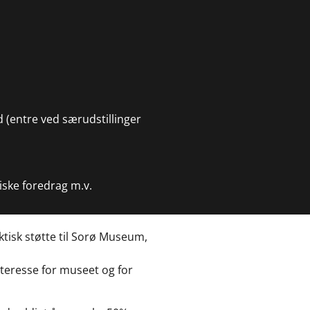
d (entre ved særudstillinger
iske foredrag m.v.
tisk støtte til Sorø Museum,
eresse for museet og for