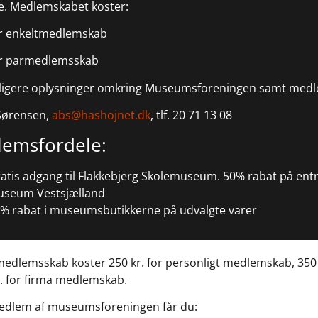
e. Medlemskabet koster:
or enkeltmedlemskab
or parmedlemsskab
ligere oplysninger omkring Museumsforeningen samt medl
Sørensen,
abs@hashojnet.dk
, tlf. 20 71 13 08
emsfordele:
atis adgang til Flakkebjerg Skolemuseum. 50% rabat på entr
seum Vestsjælland
% rabat i museumsbutikkerne på udvalgte varer
 medlemsskab koster 250 kr. for personligt medlemskab, 350
. for firma medlemskab.
dlem af museumsforeningen får du: