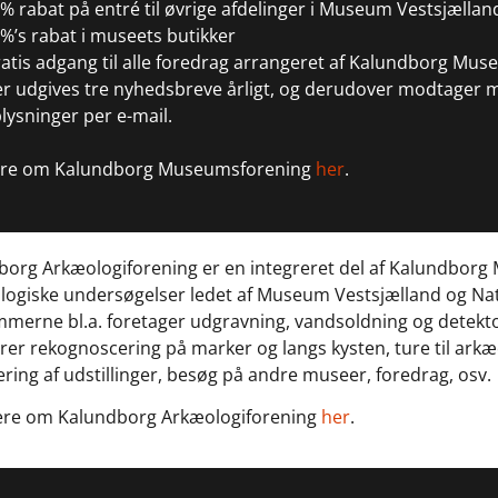
% rabat på entré til øvrige afdelinger i Museum Vestsjællan
%’s rabat i museets butikker
atis adgang til alle foredrag arrangeret af Kalundborg Muse
r udgives tre nyhedsbreve årligt, og derudover modtager
lysninger per e-mail.
re om Kalundborg Museumsforening
her
.
borg Arkæologiforening er en integreret del af Kalundborg
ologiske undersøgelser ledet af Museum Vestsjælland og Na
merne bl.a. foretager udgravning, vandsoldning og detekto
rer rekognoscering på marker og langs kysten, ture til ark
ring af udstillinger, besøg på andre museer, foredrag, osv.
re om Kalundborg Arkæologiforening
her
.