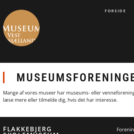
FORSIDE
MUSEUMSFORENING
Mange af vores museer har museums- eller venneforeninger
læse mere eller tilmelde dig, hvis det har interesse.
FLAKKEBJERG
Forenin