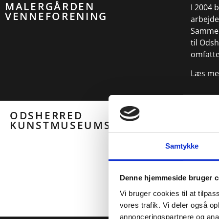
MALERGÅRDEN
I 2004 
VENNEFORENING
arbejd
Sammens
til Ods
omfatte
Læs me
ODSHERRED
I 2004 
KUNSTMUSEUMS VENNER
arbejd
Venner
Samtykke
Sammen
navn t
til at 
Denne hjemmeside bruger c
Læs me
Vi bruger cookies til at tilpas
vores trafik. Vi deler også 
annonceringspartnere og anal