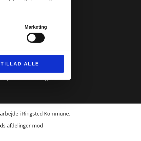
ening til dette, så opretter du
Marketing
ø Museum har en
ngen gennem at lade
TILLAD ALLE
a Joachim Bursers
øb på museets budget til at
e arbejde i Ringsted Kommune.
nds afdelinger mod