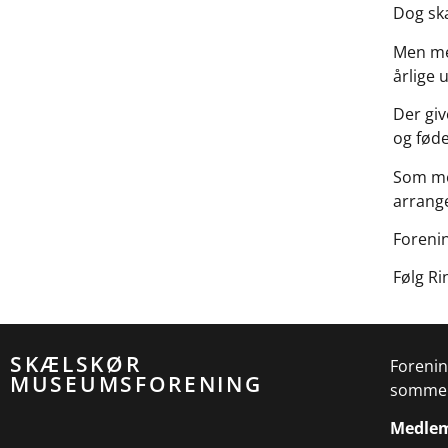
Dog ska
Men med
årlige 
Der giv
og føde
Som me
arrang
Foreni
Følg R
SKÆLSKØR
Forenin
MUSEUMSFORENING
sommer
Medle