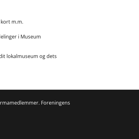
 kort m.m.
fdelinger i Museum
 dit lokalmuseum og dets
v firmamedlemmer. Foreningens