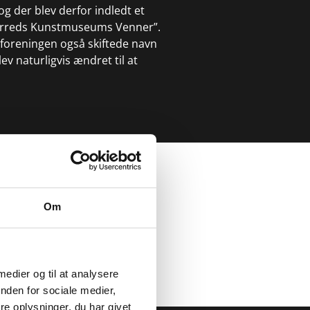
 der blev derfor indledt et
erreds Kunstmuseums Venner”.
foreningen også skiftede navn
 naturligvis ændret til at
g der blev derfor indledt et
herreds Kunstmuseums
Om
eforeningen også skiftede
et blev naturligvis ændret
enner.dk
 medier og til at analysere
nden for sociale medier,
e oplysninger, du har givet