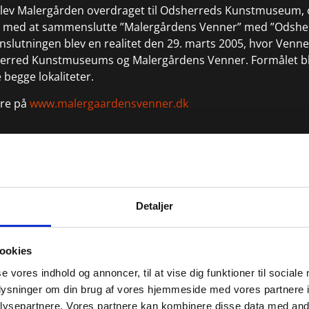
blev Malergården overdraget til Odsherreds Kunstmuseum, og
e med at sammenslutte ”Malergårdens Venner” med ”Odsh
lutningen blev en realitet den 29. marts 2005, hvor Venne
herred Kunstmuseums og Malergårdens Venner. Formålet blev
 begge lokaliteter.
re på
www.malergaardensvenner.dk
blev Malergården overdraget til Odsherreds Kunstmuseum, o
e med at sammenslutte ”Malergårdens Venner” med ”Ods
”.
Detaljer
slutningen blev en realitet den 29. marts 2005, hvor Venn
il Odsherred Kunstmuseums og Malergårdens Venner. Formål
omfatte begge lokaliteter.
ookies
re på venneforeningens hjemmeside
www.malergaardensv
se vores indhold og annoncer, til at vise dig funktioner til sociale
oplysninger om din brug af vores hjemmeside med vores partnere i
ysepartnere. Vores partnere kan kombinere disse data med andr