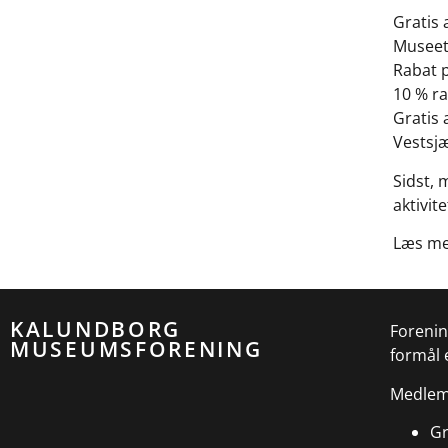
Gratis
Museet
Rabat p
10 % r
Gratis 
Vestsj
Sidst,
aktivite
Læs m
KALUNDBORG
Forenin
MUSEUMSFORENING
formål 
Medlem
Gr