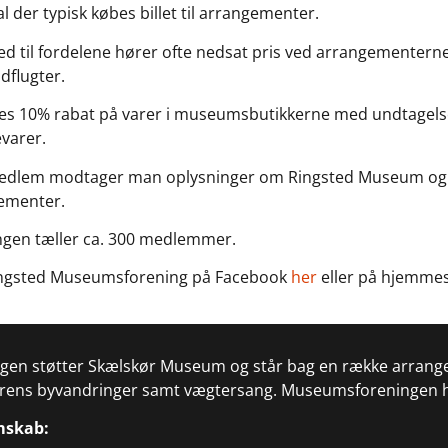
l der typisk købes billet til arrangementer.
 til fordelene hører ofte nedsat pris ved arrangementerne
udflugter.
es 10% rabat på varer i museumsbutikkerne med undtagelse 
varer.
dlem modtager man oplysninger om Ringsted Museum o
ementer.
ngen tæller ca. 300 medlemmer.
ingsted Museumsforening på Facebook
her
eller på hjemme
gen støtter Skælskør Museum og står bag en række arran
ens byvandringer samt vægtersang. Museumsforeningen 
mskab: