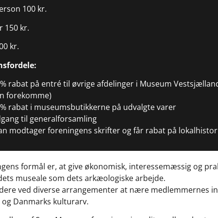
erson 100 kr.
 150 kr.
00 kr.
sfordele:
% rabat på entré til øvrige afdelinger i Museum Vestsjællan
n forekomme)
% rabat i museumsbutikkerne på udvalgte varer
gang til generalforsamling
n modtager foreningens skrifter og får rabat på lokalhistor
gens formål er, at give økonomisk, interessemæssig og prak
 dets museale som dets arkæologiske arbejde.
idere ved diverse arrangementer at nære medlemmernes int
 og Danmarks kulturarv.