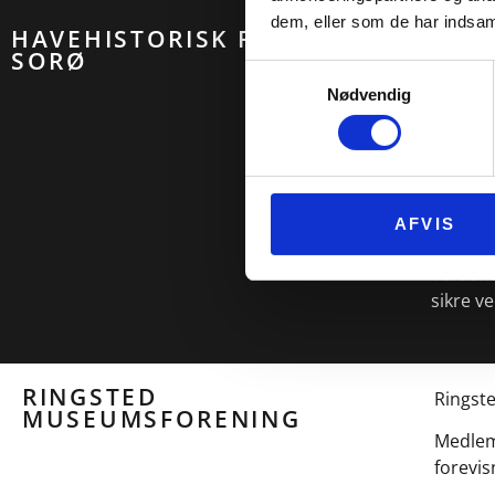
dem, eller som de har indsaml
HAVEHISTORISK FORENING I
Sorø er
SORØ
Samtykkevalg
Vi siger
Nødvendig
en.
Haven b
samarbe
Museet 
AFVIS
forenin
verdens
sikre v
RINGSTED
Ringste
MUSEUMSFORENING
Medlem
forevis