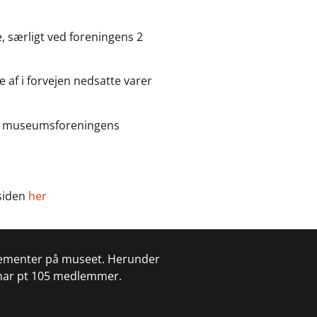
, særligt ved foreningens 2
af i forvejen nedsatte varer
g museumsforeningens
siden
her
gementer på museet. Herunder
har pt 105 medlemmer.