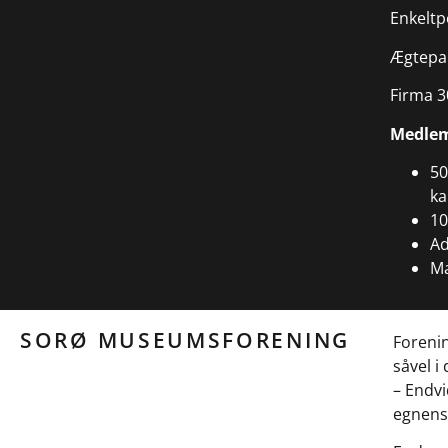
Enkeltp
Ægtepar
Firma 3
Medlem
50
ka
10
Ad
Ma
SORØ MUSEUMSFORENING
Forenin
såvel i
– Endv
egnens