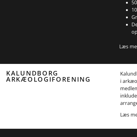
50
10
Gr
De
op
Læs me
KALUNDBORG
Kalund
ARKÆOLOGIFORENING
i arkæ
medlem
inklude
arrange
Læs me