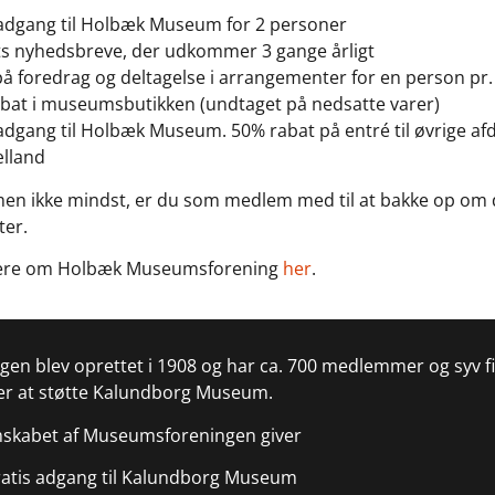
 adgang til Holbæk Museum for 2 personer
s nyhedsbreve, der udkommer 3 gange årligt
å foredrag og deltagelse i arrangementer for en person pr.
abat i museumsbutikken (undtaget på nedsatte varer)
adgang til Holbæk Museum. 50% rabat på entré til øvrige a
ælland
 men ikke mindst, er du som medlem med til at bakke op om
ter.
ere om Holbæk Museumsforening
her
.
gen blev oprettet i 1908 og har ca. 700 medlemmer og sy
er at støtte Kalundborg Museum.
skabet af Museumsforeningen giver
atis adgang til Kalundborg Museum