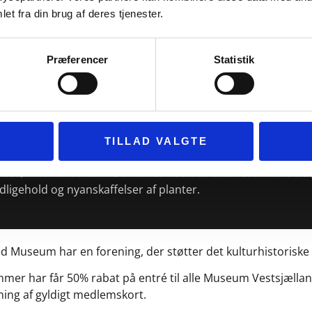
et fra din brug af deres tjenester.
 kendetegnet ved sine mange frivillige foreninger.
, at hvis du har en særlig interesse, og der ikke findes en for
Præferencer
Statistik
ag Sorø Museum har sin egen frivillige forening, som Sor
jdsaftale med.
ser det som sin opgave at skaffe rum og rammer til foreni
TILLAD VALGTE
gen råde i den del af haven, der er indrettet med planter fr
berømte herbarium. Der bliver hvert år afsat et mindre bel
edligehold og nyanskaffelser af planter.
d Museum har en forening, der støtter det kulturhistorisk
mer har får 50% rabat på entré til alle Museum Vestsjælla
ning af gyldigt medlemskort.