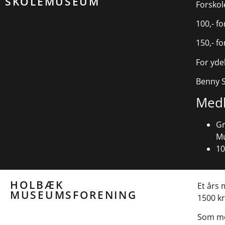
SKOLEMUSEUM
Forskol
100,- f
150,- f
For yde
Benny 
Medl
Gr
Mu
10
HOLBÆK
Et års
MUSEUMSFORENING
1500 kr
Som me