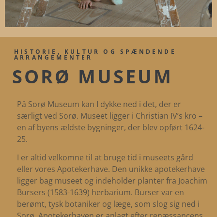
HISTORIE, KULTUR OG SPÆNDENDE
ARRANGEMENTER
SORØ MUSEUM
På Sorø Museum kan I dykke ned i det, der er
særligt ved Sorø. Museet ligger i Christian IV’s kro –
en af byens ældste bygninger, der blev opført 1624-
25.
I er altid velkomne til at bruge tid i museets gård
eller vores Apotekerhave. Den unikke apotekerhave
ligger bag museet og indeholder planter fra Joachim
Bursers (1583-1639) herbarium. Burser var en
berømt, tysk botaniker og læge, som slog sig ned i
Sorø. Apotekerhaven er anlagt efter renæssancens