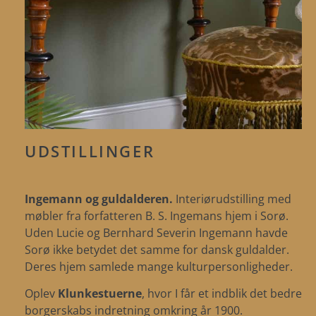
UDSTILLINGER
Ingemann og guldalderen.
Interiørudstilling med
møbler fra forfatteren B. S. Ingemans hjem i Sorø.
Uden Lucie og Bernhard Severin Ingemann havde
Sorø ikke betydet det samme for dansk guldalder.
Deres hjem samlede mange kulturpersonligheder.
Oplev
Klunkestuerne
, hvor I får et indblik det bedre
borgerskabs indretning omkring år 1900.