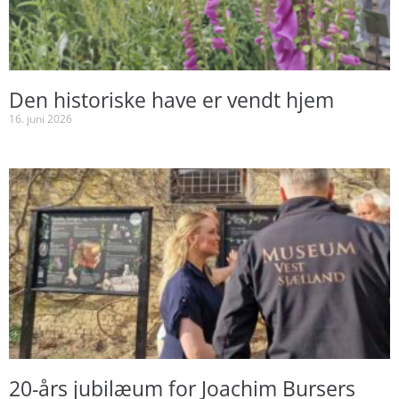
Den historiske have er vendt hjem
16. juni 2026
20-års jubilæum for Joachim Bursers