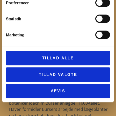
Præferencer
Statistik
Marketing
TILLAD ALLE
APOTEKERHAVE
TILLAD VALGTE
Apotekerhaven er en historisk have, der genskaber
AFVIS
en del af den botaniske have, som læge og
botaniker Joachim Burser anlagde i 1600-tallet.
Haven formidler Bursers arbejde med lægeplanter
og hans store betydning for dansk botanik.