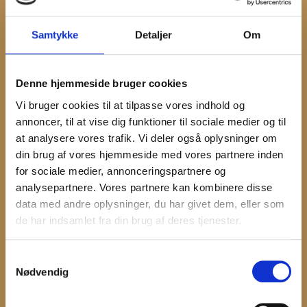
Samtykke
Detaljer
Om
I museumsbutikken kan I købe kopier af gammelt
legetøj, bøger, postkort og kunsthåndværk. Vi
sælger også kaffe og kage, som I kan nyde i
Denne hjemmeside bruger cookies
Christian den IV’s krostue.
Vi bruger cookies til at tilpasse vores indhold og
I madpakkehaven må I spise medbragt mad hele
annoncer, til at vise dig funktioner til sociale medier og til
året. Havestuen er åben fra maj til oktober.
at analysere vores trafik. Vi deler også oplysninger om
din brug af vores hjemmeside med vores partnere inden
for sociale medier, annonceringspartnere og
analysepartnere. Vores partnere kan kombinere disse
data med andre oplysninger, du har givet dem, eller som
de har indsamlet fra din brug af deres tjenester.
Samtykkevalg
Nødvendig