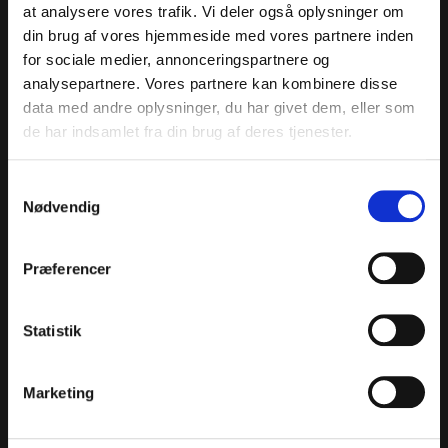
Mellemtrin, udskoling og gymnasier/efterskoler -
at analysere vores trafik. Vi deler også oplysninger om
Peter Martensens Dagbog fra Tasilik
din brug af vores hjemmeside med vores partnere inden
for sociale medier, annonceringspartnere og
analysepartnere. Vores partnere kan kombinere disse
data med andre oplysninger, du har givet dem, eller som
de har indsamlet fra din brug af deres tjenester.
Samtykkevalg
Nødvendig
Præferencer
Statistik
Skyggekrigerne – til kamp for demokratiet
Marketing
Udskolings undervisningsforløb - Skyggekrigerne -
til kamp for demokratiet