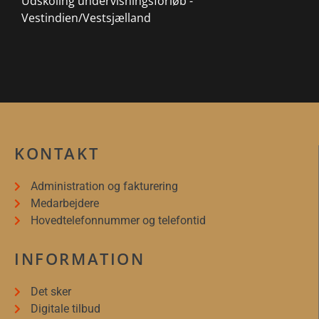
Udskoling undervisningsforløb -
Vestindien/Vestsjælland
KONTAKT
Administration og fakturering
Medarbejdere
Hovedtelefonnummer og telefontid
INFORMATION
Det sker
Digitale tilbud