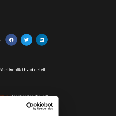
:
et indblik i hvad det vil
um.dk
for at melde dig ind!