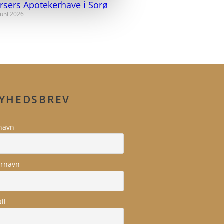
rsers Apotekerhave i Sorø
juni 2026
YHEDSBREV
navn
ernavn
il