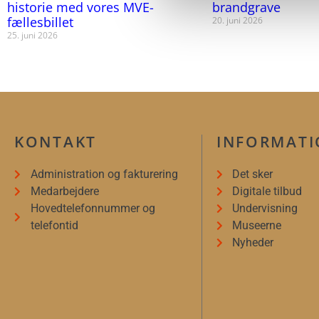
historie med vores MVE-
brandgrave
fællesbillet
20. juni 2026
25. juni 2026
KONTAKT
INFORMAT
Administration og fakturering
Det sker
Medarbejdere
Digitale tilbud
Hovedtelefonnummer og
Undervisning
telefontid
Museerne
Nyheder