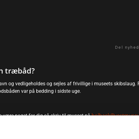
Del nyhed
en træbåd?
 vedligeholdes og sejles af frivillige i museets skibslaug. Få 
 Lodsbåden var på bedding i sidste uge.
holbaek@vestmuse
 være noget for dig så skriv til museet på