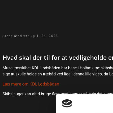
april 24, 2023
Sidst ændret:
Hvad skal der til for at vedligeholde 
Museumsskibet KDL Lodsbåden har base i Holbæk træskibshavn og
sige at skulle holde en træbåd ved lige i denne lille video, da
Læs mere om KDL Lodsbåden
Skibslauget kan altid bruge flere medlemmer, så hvis det kunne