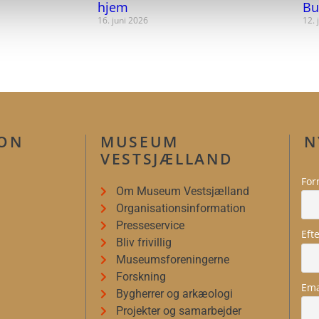
hjem
Bu
16. juni 2026
12. 
ION
MUSEUM
N
VESTSJÆLLAND
For
Om Museum Vestsjælland
Organisationsinformation
Presseservice
Eft
Bliv frivillig
Museumsforeningerne
Forskning
Ema
Bygherrer og arkæologi
Projekter og samarbejder