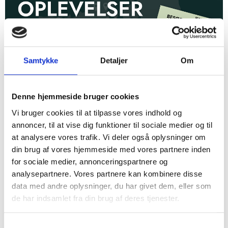
Samtykke
Detaljer
Om
Oplev hele Vestsjællands historie med vores MVE-
fællesbillet
Denne hjemmeside bruger cookies
25. juni 2026
Vi bruger cookies til at tilpasse vores indhold og
annoncer, til at vise dig funktioner til sociale medier og til
at analysere vores trafik. Vi deler også oplysninger om
din brug af vores hjemmeside med vores partnere inden
for sociale medier, annonceringspartnere og
analysepartnere. Vores partnere kan kombinere disse
data med andre oplysninger, du har givet dem, eller som
de har indsamlet fra din brug af deres tjenester.
Samtykkevalg