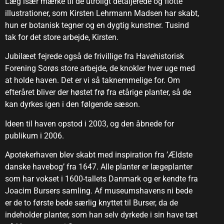
Læg især mærke til de utroligt detaljerede og flotte
illustrationer, som Kirsten Lehrmann Madsen har skabt,
hun er botanisk tegner og en dygtig kunstner. Tusind
tak for det store arbejde, Kirsten.
Jubilæet fejrede også de frivillige fra Havehistorisk
Forening Sorøs store arbejde, de knokler hver uge med
at holde haven. Det er vi så taknemmelige for. Om
efteråret bliver der høstet frø fra etårige planter, så de
kan dyrkes igen i den følgende sæson.
Ideen til haven opstod i 2003, og den åbnede for
publikum i 2006.
Apotekerhaven blev skabt med inspiration fra ’Ældste
danske havebog’ fra 1647. Alle planter er lægeplanter
som har vokset i 1600-tallets Danmark og er kendte fra
Joacim Bursers samling. Af museumshavens ni bede
er de to første bede særlig knyttet til Burser, da de
indeholder planter, som han selv dyrkede i sin have tæt