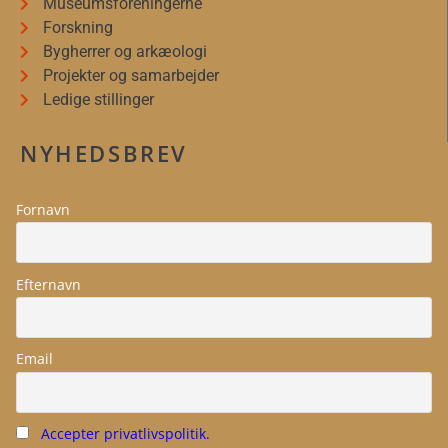
Museumsforeningerne
Forskning
Bygherrer og arkæologi
Projekter og samarbejder
Ledige stillinger
NYHEDSBREV
Fornavn
Efternavn
Email
Accepter privatlivspolitik.