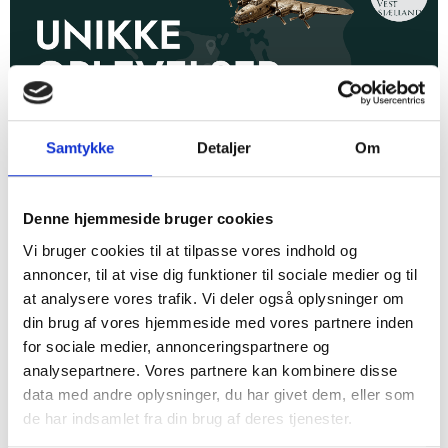
Samtykke
Detaljer
Om
Oplev hele Vestsjællands historie med vores MVE-
Denne hjemmeside bruger cookies
fællesbillet
Vi bruger cookies til at tilpasse vores indhold og
25. juni 2026
annoncer, til at vise dig funktioner til sociale medier og til
at analysere vores trafik. Vi deler også oplysninger om
din brug af vores hjemmeside med vores partnere inden
for sociale medier, annonceringspartnere og
analysepartnere. Vores partnere kan kombinere disse
data med andre oplysninger, du har givet dem, eller som
de har indsamlet fra din brug af deres tjenester.