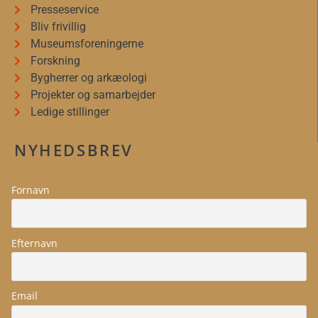
Presseservice
Bliv frivillig
Museumsforeningerne
Forskning
Bygherrer og arkæologi
Projekter og samarbejder
Ledige stillinger
NYHEDSBREV
Fornavn
Efternavn
Email