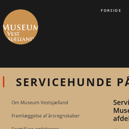
FORSIDE
SERVICEHUNDE P
Serv
Om Museum Vestsjælland
Muse
Fremlæggelse af årsregnskaber
afde