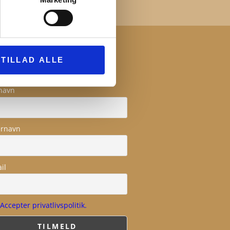
YHEDSBREV
TILLAD ALLE
navn
ernavn
il
Accepter privatlivspolitik.