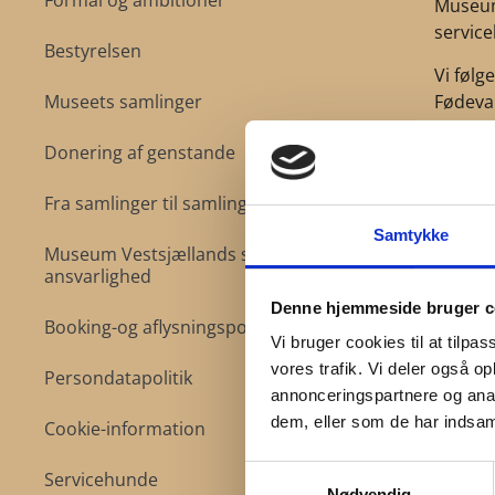
Formål og ambitioner
Museum
service
Bestyrelsen
Vi følg
Fødeva
Museets samlinger
Servic
Donering af genstande
Servic
psykiat
Fra samlinger til samling
Hunden 
Samtykke
Museum Vestsjællands sociale
den er 
ansvarlighed
hunden
Denne hjemmeside bruger c
Booking-og aflysningspolitik
Vi bruger cookies til at tilpas
vores trafik. Vi deler også 
Persondatapolitik
annonceringspartnere og anal
dem, eller som de har indsaml
Cookie-information
Samtykkevalg
Servicehunde
Nødvendig