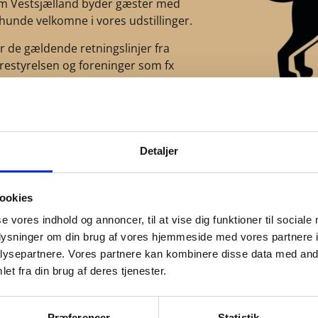
 Vestsjælland byder gæster med
hunde velkomne i vores udstillinger.
er de gældende retningslinjer fra
restyrelsen og foreninger som fx
ehunde til Handicappede
,
ehundeforeningen
eller
Trinitas –
riske service- og terapihunde
.
skal derfor have synlig angivelse af, at
Detaljer
certificeret servicehund, herunder at
 bærer en tydelig vest.
ookies
se vores indhold og annoncer, til at vise dig funktioner til sociale
oplysninger om din brug af vores hjemmeside med vores partnere i
ysepartnere. Vores partnere kan kombinere disse data med andr
et fra din brug af deres tjenester.
Præferencer
Statistik