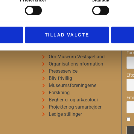
ION
MUSEUM
N
TILLAD VALGTE
VESTSJÆLLAND
For
Om Museum Vestsjælland
Organisationsinformation
Presseservice
Eft
Bliv frivillig
Museumsforeningerne
Forskning
Ema
Bygherrer og arkæologi
Projekter og samarbejder
Ledige stillinger