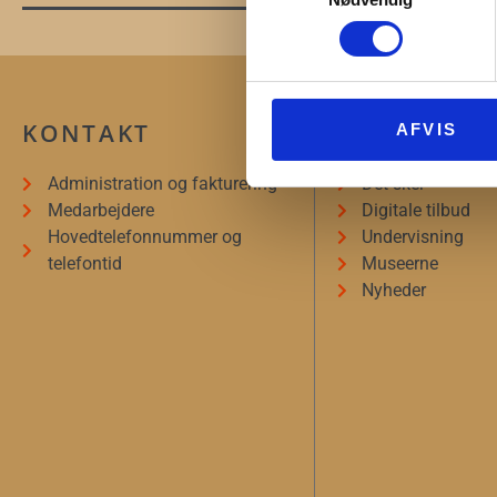
KONTAKT
INFORMAT
AFVIS
Administration og fakturering
Det sker
Medarbejdere
Digitale tilbud
Hovedtelefonnummer og
Undervisning
telefontid
Museerne
Nyheder