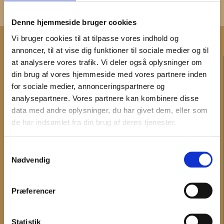
Denne hjemmeside bruger cookies
Vi bruger cookies til at tilpasse vores indhold og
annoncer, til at vise dig funktioner til sociale medier og til
KONTAKT
at analysere vores trafik. Vi deler også oplysninger om
din brug af vores hjemmeside med vores partnere inden
Administration og fakturering
for sociale medier, annonceringspartnere og
Medarbejdere
analysepartnere. Vores partnere kan kombinere disse
Hovedtelefonnummer og telefontid
data med andre oplysninger, du har givet dem, eller som
de har indsamlet fra din brug af deres tjenester.
INFORMATION
Samtykkevalg
Det sker
Nødvendig
Digitale tilbud
Undervisning
Præferencer
Museerne
Nyheder
Statistik