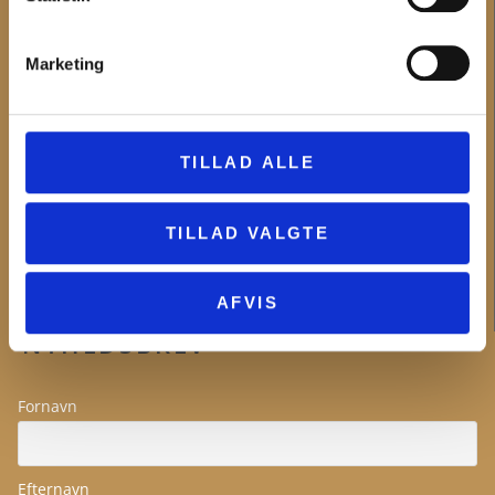
MUSEUM VESTSJÆLLAND
Marketing
Om Museum Vestsjælland
Organisationsinformation
Presseservice
Bliv frivillig
TILLAD ALLE
Museumsforeningerne
Forskning
Bygherrer og arkæologi
TILLAD VALGTE
Projekter og samarbejder
Ledige stillinger
AFVIS
NYHEDSBREV
Fornavn
Efternavn