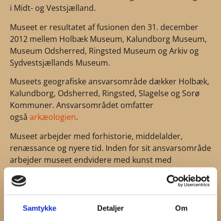
i Midt- og Vestsjælland.
Museet er resultatet af fusionen den 31. december
2012 mellem Holbæk Museum, Kalundborg Museum,
Museum Odsherred, Ringsted Museum og Arkiv og
Sydvestsjællands Museum.
Museets geografiske ansvarsområde dækker Holbæk,
Kalundborg, Odsherred, Ringsted, Slagelse og Sorø
Kommuner. Ansvarsområdet omfatter
også
arkæologien
.
Museet arbejder med forhistorie, middelalder,
renæssance og nyere tid. Inden for sit ansvarsområde
arbejder museet endvidere med kunst med
tilknytning til museets geografiske ansvarsområde,
hvor denne er af betydning for forståelsen af den
lokale kulturhistorie.
Samtykke
Detaljer
Om
Se en oversigt over udstillingssteder her.