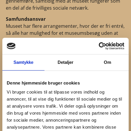
gennemføre, samtidig med at museet fungerer som
en del af de frivilliges sociale netværk.
Samfundsansvar
Museet har flere arrangementer, hvor der er fri entré,
så alle har mulighed for et museumsbesøg uden at
økonomien bliver en barriere. I lighed med andre
statsanerkendte museer, har børn og unge under 18
år gratis adgang til museerne. Offentligheden har
gratis adgang til museumshaver og grønne arealer,
Samtykke
Detaljer
Om
hvor det er muligt. Flere af haverne rummer en lang
række kulturhistoriske planter og både Bakkekammen
45 og Malergården har været med i projekter omkring
Denne hjemmeside bruger cookies
bevaringen af gamle danske stauder og æblesorter.
Vi bruger cookies til at tilpasse vores indhold og
Museet følger den til enhver tid gældende lovgivning
annoncer, til at vise dig funktioner til sociale medier og til
herunder lovgivningen vedr. statsanerkendte museer
at analysere vores trafik. Vi deler også oplysninger om
ligesom museet i sit daglige arbejde følger ICOM’s
din brug af vores hjemmeside med vores partnere inden
(International Council of Museums) museumsetiske
for sociale medier, annonceringspartnere og
regler
analysepartnere. Vores partnere kan kombinere disse