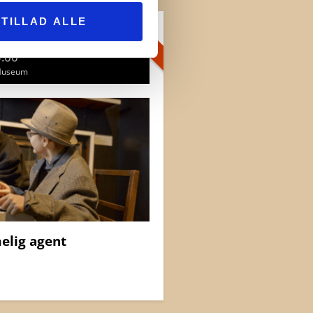
TILLAD ALLE
FLERE DAGE
ember
4:00
 Museum
elig agent