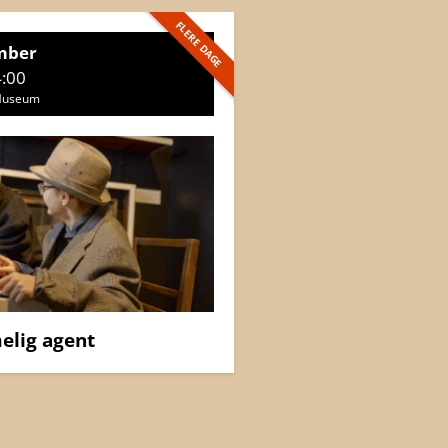
FLERE DAGE
mber
4:00
 Museum
elig agent