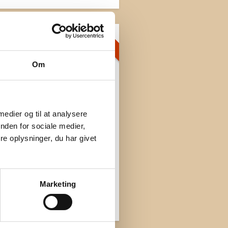
GRATIS
t
6:00
Om
s Kirke
 medier og til at analysere
nden for sociale medier,
e oplysninger, du har givet
Marketing
iddelalderfestival
tis adgang!