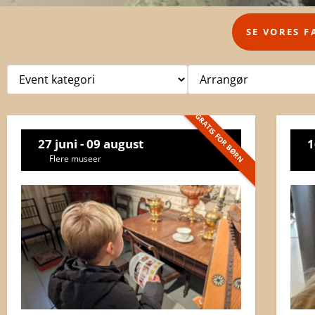
SE VORES F
GRATIS FOR BØRN
27 juni - 09 august
1
Flere museer