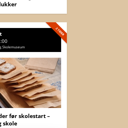
dukker
2 TIDER
t
2:00
rg Skolemuseum
r før skolestart –
g skole