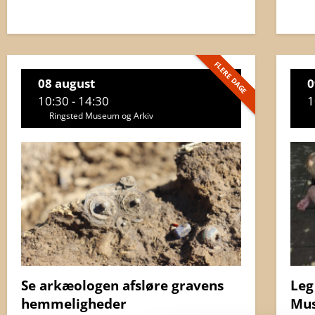
FLERE DAGE
08 august
0
10:30 - 14:30
1
Ringsted Museum og Arkiv
Se arkæologen afsløre gravens
Leg
hemmeligheder
Mu