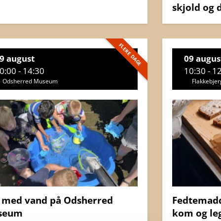
skjold og 
FLERE DAGE
9 august
09 augus
0:00 - 14:30
10:30 - 1
Odsherred Museum
Flakkebje
 med vand på Odsherred
Fedtemadde
seum
kom og le