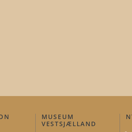
ION
MUSEUM
N
VESTSJÆLLAND