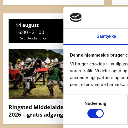
GRATIS
14 august
1
16:00 - 21:00
1
Samtykke
Sct. Bendts Kirke
Denne hjemmeside bruger c
Vi bruger cookies til at tilpas
vores trafik. Vi deler også 
annonceringspartnere og anal
dem, eller som de har indsaml
Samtykkevalg
Nødvendig
Ringsted Middelalderfestival
Rin
2026 – gratis adgang!
202