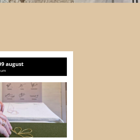
 09 august
eum