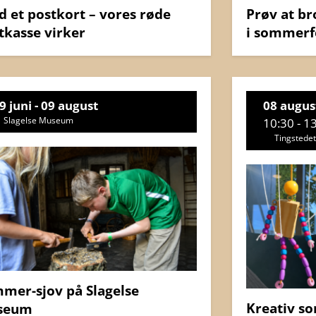
d et postkort – vores røde
Prøv at b
tkasse virker
i sommerf
9 juni - 09 august
08 augus
Slagelse Museum
10:30 - 1
Tingstedet
mer-sjov på Slagelse
Kreativ so
seum