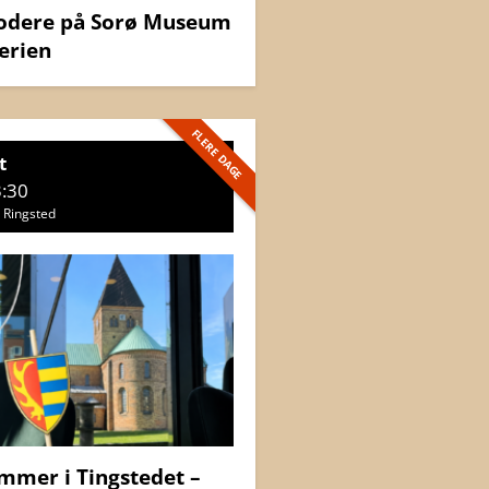
rodere på Sorø Museum
erien
FLERE DAGE
t
3:30
 Ringsted
mmer i Tingstedet –