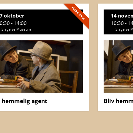
FLERE DAGE
7 oktober
14 nove
0:30 - 14:00
10:30 - 1
Slagelse Museum
Slagelse
v hemmelig agent
Bliv hemm