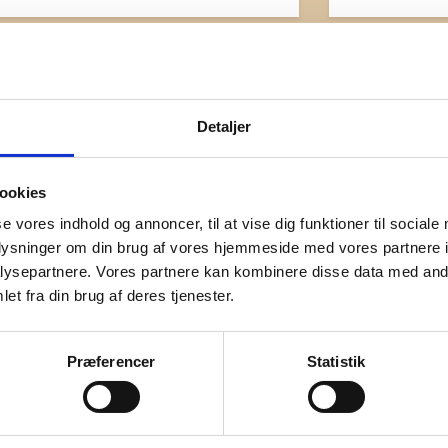
GRATIS
5 august
16 augus
0:00 - 21:00
10:00 - 1
Detaljer
Sct. Bendts Kirke
Sct. Bendt
ookies
se vores indhold og annoncer, til at vise dig funktioner til sociale
oplysninger om din brug af vores hjemmeside med vores partnere i
ysepartnere. Vores partnere kan kombinere disse data med andr
et fra din brug af deres tjenester.
Præferencer
Statistik
gsted Middelalderfestival
Ringsted M
6 – gratis adgang!
2026 – gra