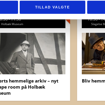
FLERE TIDER
TILLAD VALGTE
2 september
26 sept
0:30 - 11:30
10:30 - 1
Holbæk Museum
Slagelse
erts hemmelige arkiv – nyt
Bliv hemm
ape room på Holbæk
seum