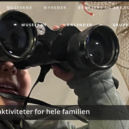
MUSEERNE
NYHEDER
BYGHERRE OG ARKÆ
MUSEERNE
KALENDER
GRUPP
ktiviteter for hele familien