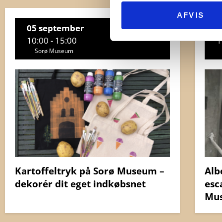
AFVIS
05 september
1
10:00 - 15:00
1
Sorø Museum
Kartoffeltryk på Sorø Museum –
Alb
dekorér dit eget indkøbsnet
esc
Mu