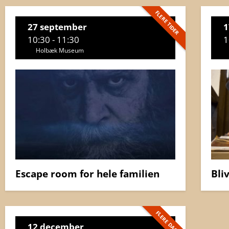
FLERE TIDER
27 september
1
10:30 - 11:30
1
Holbæk Museum
Escape room for hele familien
Bli
FLERE DAGE
12 december