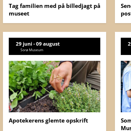
Tag familien med på billedjagt på
Sen
museet
pos
29 juni - 09 august
2
Sorø Museum
Apotekerens glemte opskrift
Som
Mu