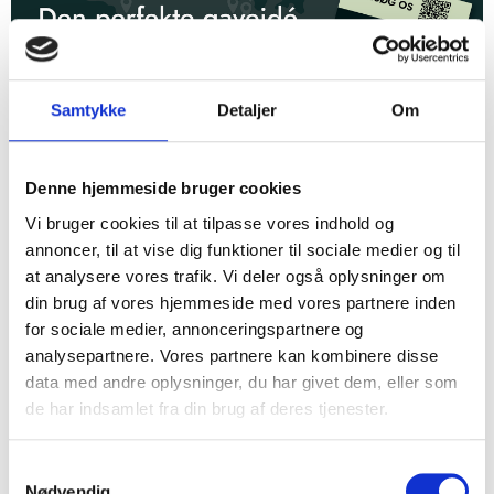
Samtykke
Detaljer
Om
Oplev hele Vestsjællands historie med vores MVE-
fællesbillet
25. juni 2026
Denne hjemmeside bruger cookies
Vi bruger cookies til at tilpasse vores indhold og
annoncer, til at vise dig funktioner til sociale medier og til
at analysere vores trafik. Vi deler også oplysninger om
din brug af vores hjemmeside med vores partnere inden
for sociale medier, annonceringspartnere og
analysepartnere. Vores partnere kan kombinere disse
data med andre oplysninger, du har givet dem, eller som
de har indsamlet fra din brug af deres tjenester.
Samtykkevalg
Nødvendig