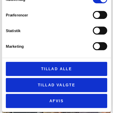
Kvinde og lille barn fundet i brandgrave
20. juni 2026
Præferencer
Statistik
Marketing
TILLAD ALLE
Den historiske have er vendt hjem
TILLAD VALGTE
16. juni 2026
AFVIS