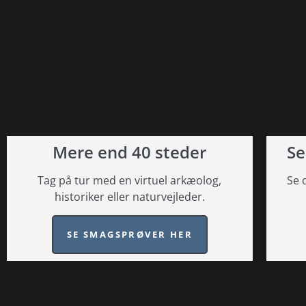
Mere end 40 steder
Se
Tag på tur med en virtuel arkæolog,
Se 
historiker eller naturvejleder.
SE SMAGSPRØVER HER