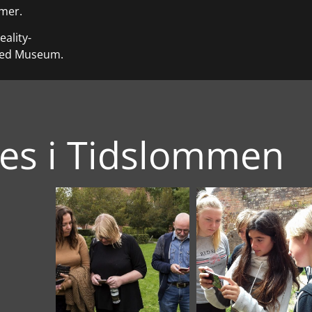
mmer.
ality-
sted Museum.
es i Tidslommen