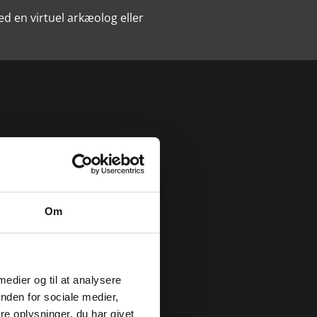
d en virtuel arkæolog eller
Om
nger - Fire byer
slommen!
 medier og til at analysere
nden for sociale medier,
g gennem Kalundborg, Sorø,
e oplysninger, du har givet