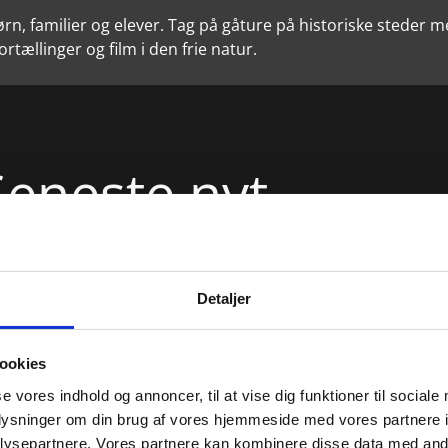
n, familier og elever. Tag på gåture på historiske steder me
rtællinger og film i den frie natur.
Seneste nyt
 Tidslommen
Detaljer
Fire skæbner - Fire fortælli
ookies
Oplev den helt nye Middelalderrute i Tid
se vores indhold og annoncer, til at vise dig funktioner til sociale
oplysninger om din brug af vores hjemmeside med vores partnere i
Middelalderruten er en smuk lydvandrin
ysepartnere. Vores partnere kan kombinere disse data med andr