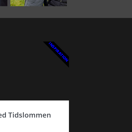
INSPIRATION
 med Tidslommen