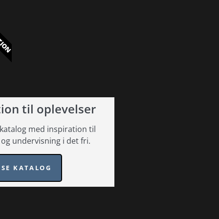
TION
ion til oplevelser
katalog med inspiration til
 og undervisning i det fri.
SE KATALOG