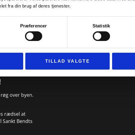
Slagelse og Ringsted med Tidslommen.
et fra din brug af deres tjenester.
Du kan opleve de enkelte steder for sig, ell
samlede fortælling om Danmarks middela
Præferencer
Statistik
SE MERE OM MIDDELALD
TILLAD VALGTE
!
 røg over byen.
es rædsel at
il Sankt Bendts