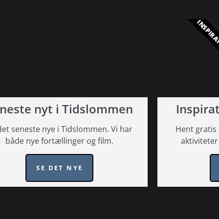
INSPIRA
neste nyt i Tidslommen
Inspirat
det seneste nye i Tidslommen. Vi har
Hent gratis 
både nye fortællinger og film.
aktiviteter
SE DET NYE