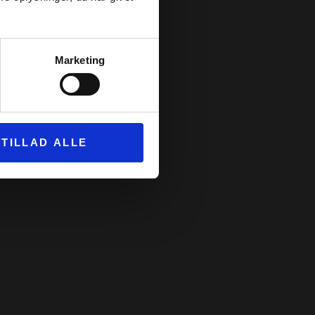
er alle fire steder for at få den
lder.
Marketing
ERRUTEN HER!
TILLAD ALLE