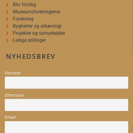
Bliv frivillig
Museumsforeningerne
Forskning
Bygherrer og arkæologi
Projekter og samarbejder
Ledige stillinger
NYHEDSBREV
Fornavn
Efternavn
Email