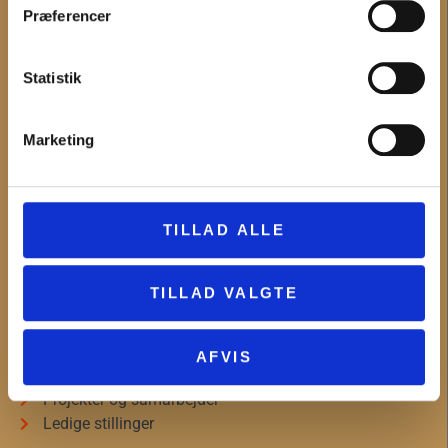
Præferencer
Det sker
Digitale tilbud
Statistik
Undervisning
Museerne
Nyheder
Marketing
MUSEUM VESTSJÆLLAND
TILLAD ALLE
Om Museum Vestsjælland
Organisationsinformation
Presseservice
TILLAD VALGTE
Bliv frivillig
Museumsforeningerne
Forskning
AFVIS
Bygherrer og arkæologi
Projekter og samarbejder
Ledige stillinger