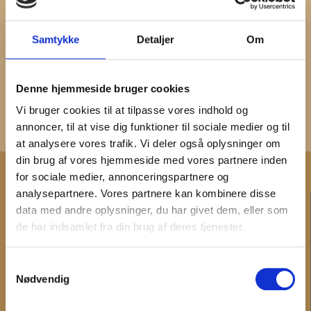
Fødevarestyrelsen og foreninger som fx
Servicehunde til Handicappede
,
Samtykke
Detaljer
Om
Servicehundeforeningen
eller
Trinitas – psykiatriske
service- og terapihunde
.
Denne hjemmeside bruger cookies
Vi bruger cookies til at tilpasse vores indhold og
DIT BESØG
annoncer, til at vise dig funktioner til sociale medier og til
at analysere vores trafik. Vi deler også oplysninger om
din brug af vores hjemmeside med vores partnere inden
for sociale medier, annonceringspartnere og
analysepartnere. Vores partnere kan kombinere disse
KONTAKT
data med andre oplysninger, du har givet dem, eller som
de har indsamlet fra din brug af deres tjenester.
Administration og fakturering
Medarbejdere
Samtykkevalg
Hovedtelefonnummer og telefontid
Nødvendig
INFORMATION