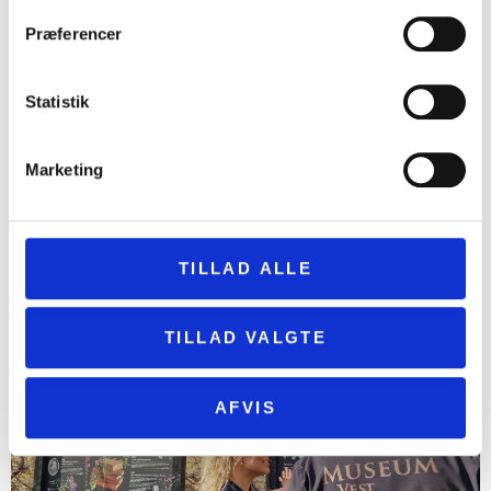
Præferencer
Statistik
Marketing
TILLAD ALLE
Den historiske have er vendt hjem
16. juni 2026
TILLAD VALGTE
AFVIS