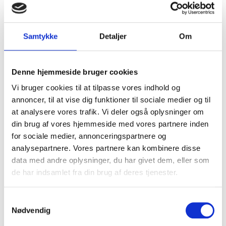
Oplev hele Vestsjællands historie med vores MVE-
Samtykke
Detaljer
Om
fællesbillet
25. juni 2026
Denne hjemmeside bruger cookies
Vi bruger cookies til at tilpasse vores indhold og
annoncer, til at vise dig funktioner til sociale medier og til
at analysere vores trafik. Vi deler også oplysninger om
din brug af vores hjemmeside med vores partnere inden
for sociale medier, annonceringspartnere og
analysepartnere. Vores partnere kan kombinere disse
data med andre oplysninger, du har givet dem, eller som
de har indsamlet fra din brug af deres tjenester.
Kvinde og lille barn fundet i brandgrave
Samtykkevalg
20. juni 2026
Nødvendig