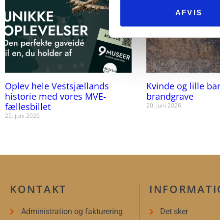
AFVIS
Oplev hele Vestsjællands
Kvinde og lille ba
historie med vores MVE-
brandgrave
fællesbillet
20. juni 2026
25. juni 2026
KONTAKT
INFORMAT
Administration og fakturering
Det sker