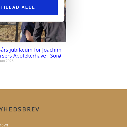
TILLAD ALLE
-års jubilæum for Joachim
rsers Apotekerhave i Sorø
juni 2026
YHEDSBREV
navn