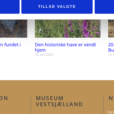
TILLAD VALGTE
rn fundet i
Den historiske have er vendt
20
hjem
Bu
16. juni 2026
12. 
ION
MUSEUM
N
VESTSJÆLLAND
For