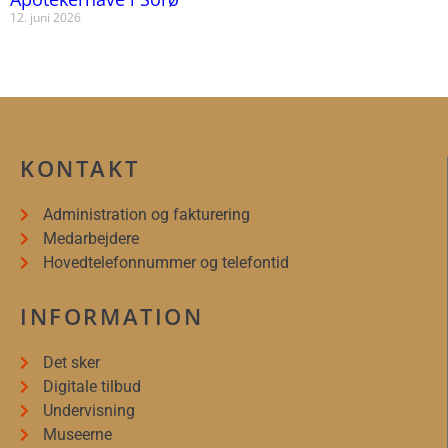
12. juni 2026
KONTAKT
Administration og fakturering
Medarbejdere
Hovedtelefonnummer og telefontid
INFORMATION
Det sker
Digitale tilbud
Undervisning
Museerne