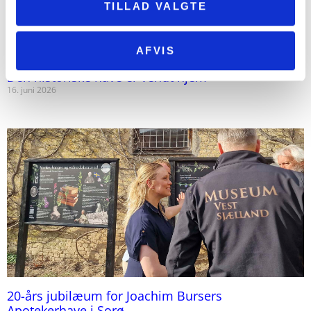
TILLAD VALGTE
AFVIS
Den historiske have er vendt hjem
16. juni 2026
20-års jubilæum for Joachim Bursers
Apotekerhave i Sorø