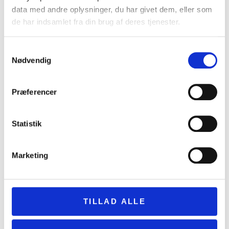
data med andre oplysninger, du har givet dem, eller som
de har indsamlet fra din brug af deres tjenester.
Samtykkevalg
Nødvendig
Præferencer
Kvinde og lille barn fundet i brandgrave
Statistik
20. juni 2026
Marketing
TILLAD ALLE