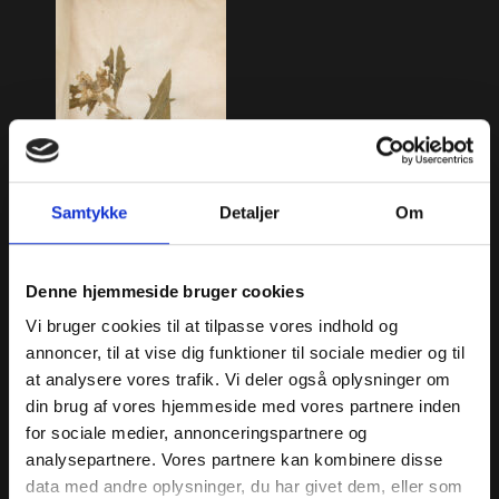
Samtykke
Detaljer
Om
Denne hjemmeside bruger cookies
Vi bruger cookies til at tilpasse vores indhold og
Bulmeurt
annoncer, til at vise dig funktioner til sociale medier og til
Hyoscyamus niger L.
at analysere vores trafik. Vi deler også oplysninger om
Foto af side i Joachim
din brug af vores hjemmeside med vores partnere inden
Bursers herbarium.
for sociale medier, annonceringspartnere og
analysepartnere. Vores partnere kan kombinere disse
« Apotekerhaven
data med andre oplysninger, du har givet dem, eller som