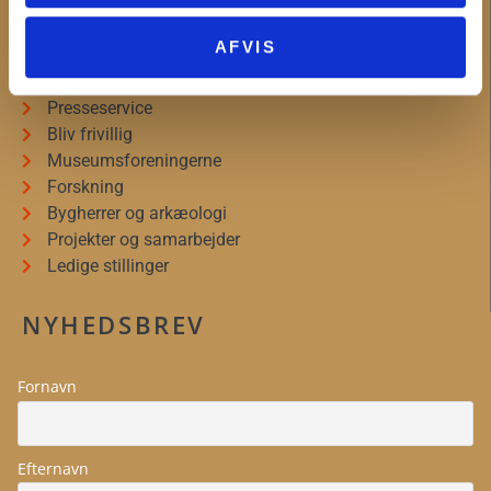
MUSEUM VESTSJÆLLAND
AFVIS
Om Museum Vestsjælland
Organisationsinformation
Presseservice
Bliv frivillig
Museumsforeningerne
Forskning
Bygherrer og arkæologi
Projekter og samarbejder
Ledige stillinger
NYHEDSBREV
Fornavn
Efternavn