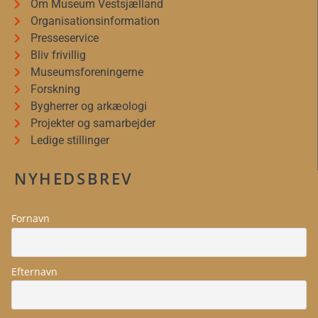
Om Museum Vestsjælland
Organisationsinformation
Presseservice
Bliv frivillig
Museumsforeningerne
Forskning
Bygherrer og arkæologi
Projekter og samarbejder
Ledige stillinger
NYHEDSBREV
Fornavn
Efternavn