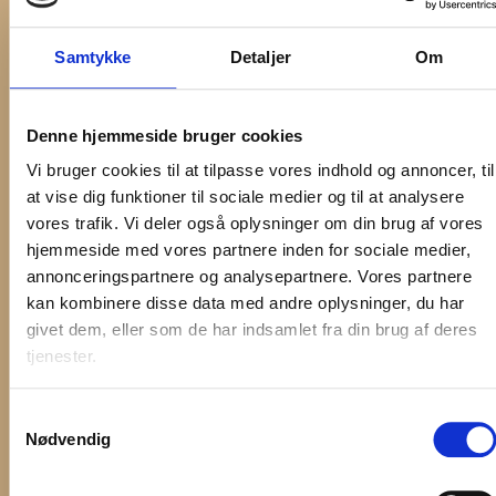
TILGÆNGELIGHE
Gangbesværede kan komme rundt i
Samtykke
Detaljer
Om
museets stueetage. Der er ikke
handicapvenlig adgang til 1. sal.
Denne hjemmeside bruger cookies
Museet har desværre ikke et
Vi bruger cookies til at tilpasse vores indhold og annoncer, til
handicapvenligt toilet.
at vise dig funktioner til sociale medier og til at analysere
Gæster med servicehunde er velkomne i
vores trafik. Vi deler også oplysninger om din brug af vores
vores udstillinger.
hjemmeside med vores partnere inden for sociale medier,
annonceringspartnere og analysepartnere. Vores partnere
Hunden skal have synlig angivelse af, at
kan kombinere disse data med andre oplysninger, du har
den er certificeret servicehund.
givet dem, eller som de har indsamlet fra din brug af deres
tjenester.
Vi følger de gældende retningslinjer fra
Fødevarestyrelsen og foreninger som fx
Servicehunde til Handicappede
,
Samtykkevalg
Servicehundeforeningen
eller
Trinitas –
Nødvendig
psykiatriske service- og terapihunde
.