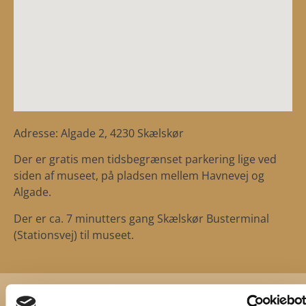
Adresse: Algade 2, 4230 Skælskør
Der er gratis men tidsbegrænset parkering lige ved
siden af museet, på pladsen mellem Havnevej og
Algade.
Der er ca. 7 minutters gang Skælskør Busterminal
(Stationsvej) til museet.