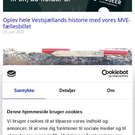
Oplev hele Vestsjællands historie med vores MVE-
fællesbillet
25. juni 2026
Samtykke
Detaljer
Om
Denne hjemmeside bruger cookies
Kvinde og lille barn fundet i brandgrave
Vi bruger cookies til at tilpasse vores indhold og
20. juni 2026
annoncer, til at vise dig funktioner til sociale medier og til