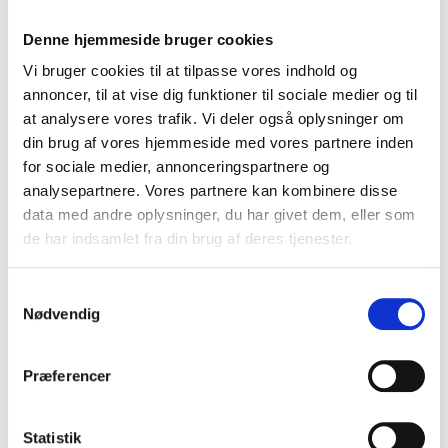
Denne hjemmeside bruger cookies
Vi bruger cookies til at tilpasse vores indhold og
annoncer, til at vise dig funktioner til sociale medier og til
at analysere vores trafik. Vi deler også oplysninger om
din brug af vores hjemmeside med vores partnere inden
for sociale medier, annonceringspartnere og
Kvinde og lille barn fundet i brandgrave
analysepartnere. Vores partnere kan kombinere disse
20. juni 2026
data med andre oplysninger, du har givet dem, eller som
de har indsamlet fra din brug af deres tjenester.
Samtykkevalg
Nødvendig
Præferencer
Statistik