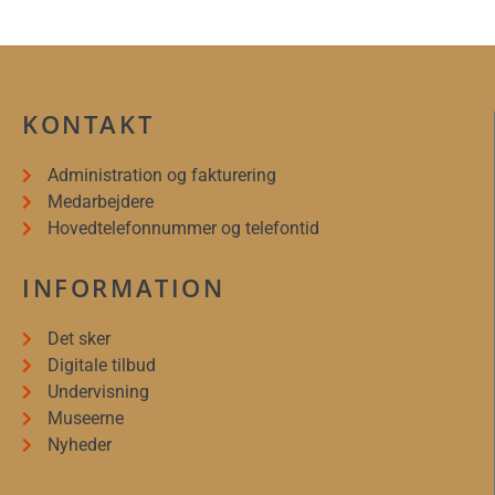
KONTAKT
Administration og fakturering
Medarbejdere
Hovedtelefonnummer og telefontid
INFORMATION
Det sker
Digitale tilbud
Undervisning
Museerne
Nyheder