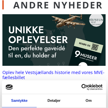
ANDRE NYHEDER
Oplev hele Vestsjællands historie med vores MVE-
fællesbillet
25. juni 2026
Samtykke
Detaljer
Om