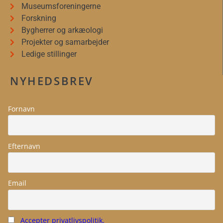
Museumsforeningerne
Forskning
Bygherrer og arkæologi
Projekter og samarbejder
Ledige stillinger
NYHEDSBREV
Fornavn
Efternavn
Email
Accepter privatlivspolitik.