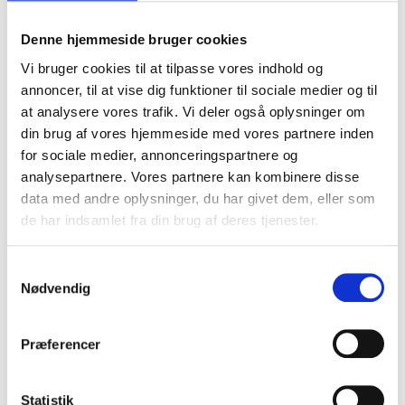
Denne hjemmeside bruger cookies
Vi bruger cookies til at tilpasse vores indhold og
annoncer, til at vise dig funktioner til sociale medier og til
at analysere vores trafik. Vi deler også oplysninger om
din brug af vores hjemmeside med vores partnere inden
for sociale medier, annonceringspartnere og
Kvinde og lille barn fundet i brandgrave
analysepartnere. Vores partnere kan kombinere disse
20. juni 2026
data med andre oplysninger, du har givet dem, eller som
de har indsamlet fra din brug af deres tjenester.
Samtykkevalg
Nødvendig
Præferencer
Statistik