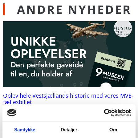
ANDRE NYHEDER
Oplev hele Vestsjællands historie med vores MVE-
fællesbillet
25. juni 2026
Samtykke
Detaljer
Om