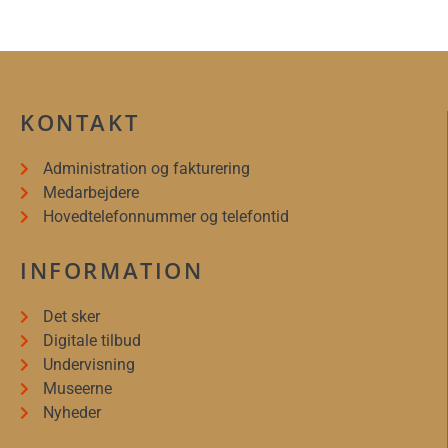
KONTAKT
Administration og fakturering
Medarbejdere
Hovedtelefonnummer og telefontid
INFORMATION
Det sker
Digitale tilbud
Undervisning
Museerne
Nyheder