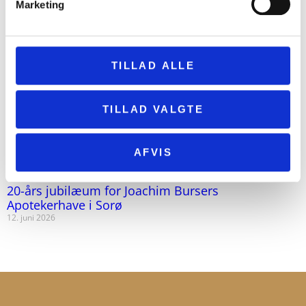
Marketing
TILLAD ALLE
TILLAD VALGTE
AFVIS
20-års jubilæum for Joachim Bursers
Apotekerhave i Sorø
12. juni 2026