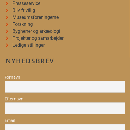
Presseservice
Bliv frivillig
Museumsforeningerne
Forskning
Bygherrer og arkæologi
Projekter og samarbejder
Ledige stillinger
NYHEDSBREV
Fornavn
Efternavn
Email