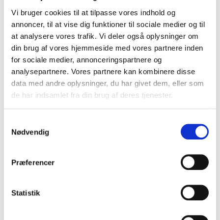
Vi bruger cookies til at tilpasse vores indhold og
annoncer, til at vise dig funktioner til sociale medier og til
at analysere vores trafik. Vi deler også oplysninger om
Kvinde og lille barn fundet i brandgrave
din brug af vores hjemmeside med vores partnere inden
20. juni 2026
for sociale medier, annonceringspartnere og
analysepartnere. Vores partnere kan kombinere disse
data med andre oplysninger, du har givet dem, eller som
de har indsamlet fra din brug af deres tjenester.
Samtykkevalg
Nødvendig
Præferencer
Statistik
Den historiske have er vendt hjem
16. juni 2026