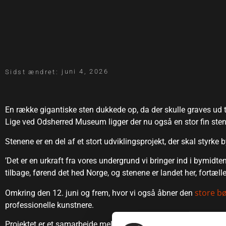
juni 4, 2026
Sidst ændret:
En række gigantiske sten dukkede op, da der skulle graves ud ti
Lige ved Odsherred Museum ligger der nu også en stor fin sten
Stenene er en del af et stort udviklingsprojekt, der skal styrke
’Det er en urkraft fra vores undergrund vi bringer ind i bymid
tilbage, førend det hed Norge, og stenene er landet her, fortæll
store bø
Omkring den 12. juni og frem, hvor vi også åbner den
professionelle kunstnere.
Projektet er et samarbejde mellem Odsherred Kommune, Købs