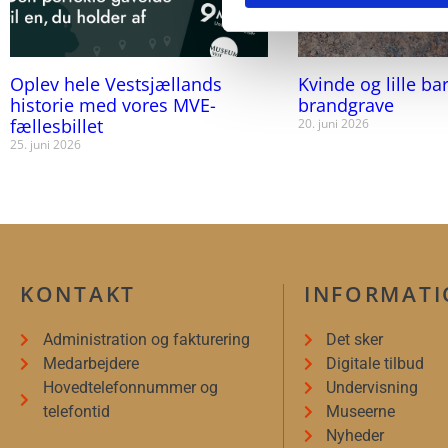
Oplev hele Vestsjællands
Kvinde og lille ba
historie med vores MVE-
brandgrave
fællesbillet
20. juni 2026
25. juni 2026
KONTAKT
INFORMAT
Administration og fakturering
Det sker
Medarbejdere
Digitale tilbud
Hovedtelefonnummer og
Undervisning
telefontid
Museerne
Nyheder