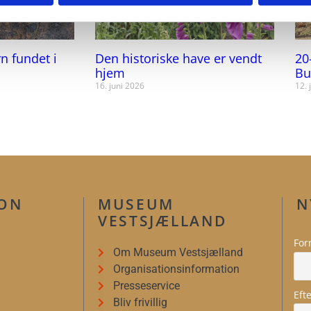
rn fundet i
Den historiske have er vendt
20
hjem
Bu
16. juni 2026
12. 
ION
MUSEUM
N
VESTSJÆLLAND
For
Om Museum Vestsjælland
Organisationsinformation
Presseservice
Eft
Bliv frivillig