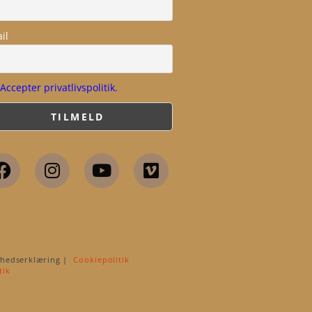
il
Accepter privatlivspolitik.
shedserklæring |
Cookiepolitik
tik