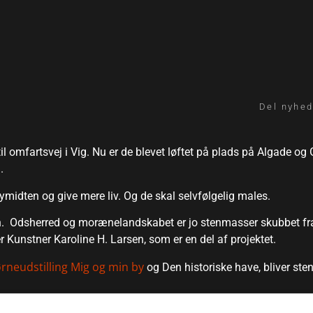
Del nyhed
l omfartsvej i Vig. Nu er de blevet løftet på plads på Algade og
.
 bymidten og give mere liv. Og de skal selvfølgelig males.
ten. Odsherred og morænelandskabet er jo stenmasser skubbet fra
er Kunstner Karoline H. Larsen, som er en del af projektet.
rneudstilling Mig og min by
og Den historiske have, bliver ste
taden Nykøbing Sjælland, Ung i Odsherred, Museum Vestsjælla