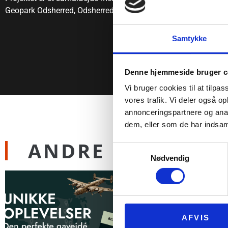
Geopark Odsherred, Odsherred Teater, Odsherred Bibliotek, Kun
Samtykke
Denne hjemmeside bruger c
Vi bruger cookies til at tilpas
vores trafik. Vi deler også 
annonceringspartnere og anal
dem, eller som de har indsaml
ANDRE NYHEDER
Samtykkevalg
Nødvendig
AFVIS