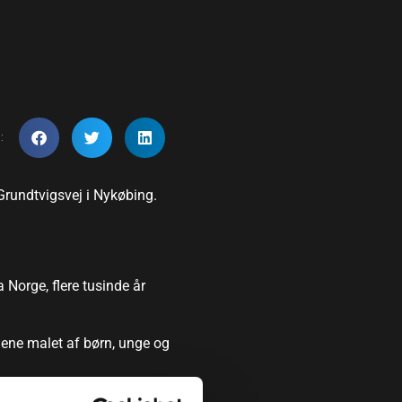
:
 Grundtvigsvej i Nykøbing.
 Norge, flere tusinde år
nene malet af børn, unge og
nd (Odsherred Museum),