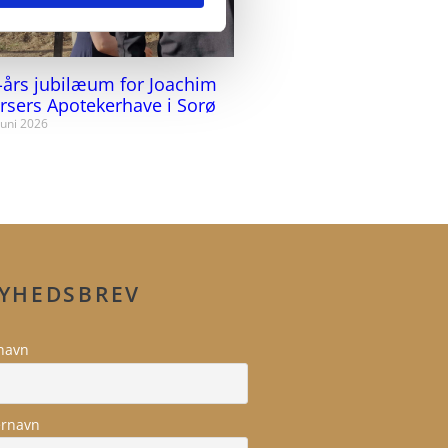
-års jubilæum for Joachim
rsers Apotekerhave i Sorø
juni 2026
YHEDSBREV
navn
ernavn