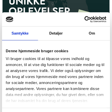
Samtykke
Detaljer
Om
Oplev hele Vestsjællands historie med vores MVE-
fællesbillet
Denne hjemmeside bruger cookies
25. juni 2026
Vi bruger cookies til at tilpasse vores indhold og
annoncer, til at vise dig funktioner til sociale medier og til
at analysere vores trafik. Vi deler også oplysninger om
din brug af vores hjemmeside med vores partnere inden
for sociale medier, annonceringspartnere og
analysepartnere. Vores partnere kan kombinere disse
data med andre oplysninger, du har givet dem, eller som
de har indsamlet fra din brug af deres tjenester.