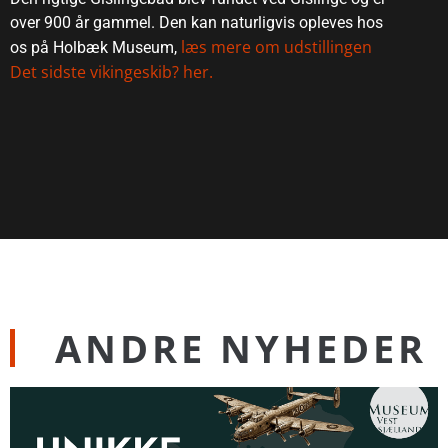
over 900 år gammel. Den kan naturligvis opleves hos
læs mere om udstillingen
os på Holbæk Museum,
Det sidste vikingeskib? her.
ANDRE NYHEDER