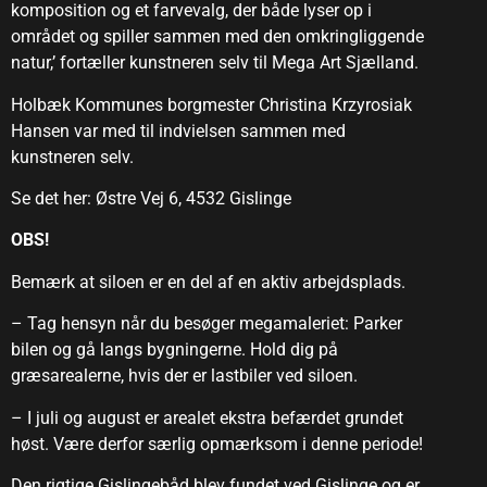
komposition og et farvevalg, der både lyser op i
området og spiller sammen med den omkringliggende
natur,’ fortæller kunstneren selv til Mega Art Sjælland.
Holbæk Kommunes borgmester Christina Krzyrosiak
Hansen var med til indvielsen sammen med
kunstneren selv.
Se det her: Østre Vej 6, 4532 Gislinge
OBS!
Bemærk at siloen er en del af en aktiv arbejdsplads.
– Tag hensyn når du besøger megamaleriet: Parker
bilen og gå langs bygningerne. Hold dig på
græsarealerne, hvis der er lastbiler ved siloen.
– I juli og august er arealet ekstra befærdet grundet
høst. Være derfor særlig opmærksom i denne periode!
Den rigtige Gislingebåd blev fundet ved Gislinge og er