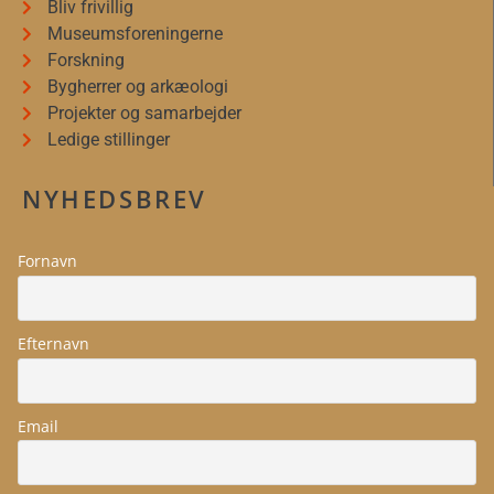
Bliv frivillig
Museumsforeningerne
Forskning
Bygherrer og arkæologi
Projekter og samarbejder
Ledige stillinger
NYHEDSBREV
Fornavn
Efternavn
Email