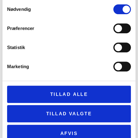
Samtykkevalg
Nødvendig
Kvinde og lille barn fundet i brandgrave
20. juni 2026
Præferencer
Statistik
Marketing
TILLAD ALLE
TILLAD VALGTE
Den historiske have er vendt hjem
16. juni 2026
AFVIS