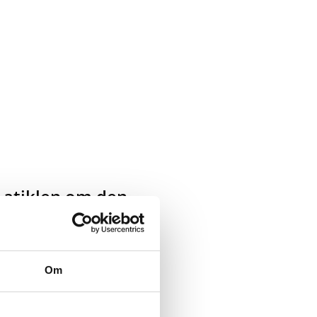
s atiklen om den
mber 2016 om gaven fra
Om