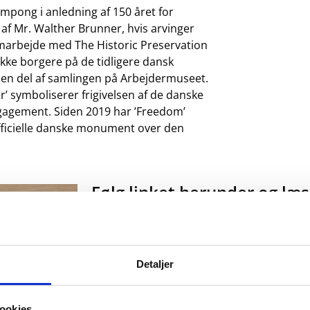
impong i anledning af 150 året for
 af Mr. Walther Brunner, hvis arvinger
marbejde med The Historic Preservation
kke borgere på de tidligere dansk
g en del af samlingen på Arbejdermuseet.
’ symboliserer frigivelsen af de danske
ngagement. Siden 2019 har ’Freedom’
officielle danske monument over den
Følg linket herunder og læ
flotte folkegave
Nordvestnyt skrev torsdag den 15. septe
Vestindien til Holbæk
Detaljer
ookies