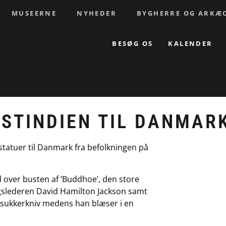
MUSEERNE
NYHEDER
BYGHERRE OG ARKÆ
BESØG OS
KALENDER
STINDIEN TIL DANMAR
tatuer til Danmark fra befolkningen på
d over busten af ’Buddhoe’, den store
ngslederen David Hamilton Jackson samt
 sukkerkniv medens han blæser i en