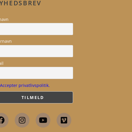
YHEDSBREV
navn
ernavn
il
Accepter privatlivspolitik.