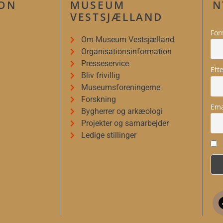
ION
MUSEUM
N
VESTSJÆLLAND
For
Om Museum Vestsjælland
Organisationsinformation
Presseservice
Eft
Bliv frivillig
Museumsforeningerne
Forskning
Ema
Bygherrer og arkæologi
Projekter og samarbejder
Ledige stillinger