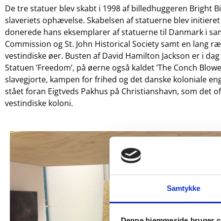
De tre statuer blev skabt i 1998 af billedhuggeren Bright B
slaveriets ophævelse. Skabelsen af statuerne blev initieret
donerede hans eksemplarer af statuerne til Danmark i sa
Commission og St. John Historical Society samt en lang ræ
vestindiske øer. Busten af David Hamilton Jackson er i da
Statuen ’Freedom’, på øerne også kaldet ’The Conch Blower
slavegjorte, kampen for frihed og det danske koloniale e
stået foran Eigtveds Pakhus på Christianshavn, som det 
vestindiske koloni.
Samtykke
Denne hjemmeside bruger c