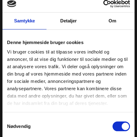
Samtykke
Detaljer
Om
PRAKTISK INFO
Denne hjemmeside bruger cookies
Pris:
Hverdage kl. 10 – 16 = 130 kr. pr deltager (min beløb =
Vi bruger cookies til at tilpasse vores indhold og
3.250 kr.)
annoncer, til at vise dig funktioner til sociale medier og til
Aften og weekendtillæg = 600 kr.
at analysere vores trafik. Vi deler også oplysninger om
din brug af vores hjemmeside med vores partnere inden
Inkl. kaffe/kage samt entre til Kalundborg Museum
for sociale medier, annonceringspartnere og
Varighed:
1 1/2 til 2 time
analysepartnere. Vores partnere kan kombinere disse
data med andre oplysninger, du har givet dem, eller som
Kontakt booking ved ønske om rundvisning i mindre
de har indsamlet fra din brug af deres tjenester.
gruppe og uden kaffe/kage.
Booking:
Samtykkevalg
Nødvendig
Send en forespørgsel med forslag til mulige datoer