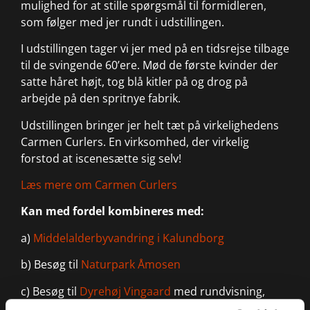
mulighed for at stille spørgsmål til formidleren,
som følger med jer rundt i udstillingen.
I udstillingen tager vi jer med på en tidsrejse tilbage
til de svingende 60’ere. Mød de første kvinder der
satte håret højt, tog blå kitler på og drog på
arbejde på den spritnye fabrik.
Udstillingen bringer jer helt tæt på virkelighedens
Carmen Curlers. En virksomhed, der virkelig
forstod at iscenesætte sig selv!
Læs mere om Carmen Curlers
Kan med fordel kombineres med:
a)
Middelalderbyvandring i Kalundborg
b) Besøg til
Naturpark Åmosen
c) Besøg til
Dyrehøj Vingaard
med rundvisning,
dansk vin og flot gårdbutik.