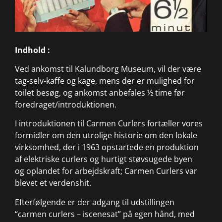
Indhold :
Ved ankomst til Kalundborg Museum, vil der være
tag-selv-kaffe og kage, mens der er mulighed for
toilet besøg, og ankomst anbefales ½ time før
foredraget/introduktionen.
I introduktionen til Carmen Curlers fortæller vores
formidler om den utrolige historie om den lokale
virksomhed, der i 1963
opstartede en produktion
af elektriske curlers og hurtigt støvsugede byen
og
oplandet for arbejdskraft; Carmen Curlers var
blevet et verdenshit.
Efterfølgende er der adgang til udstillingen
“carmen curlers – iscenesat” på egen hånd, med