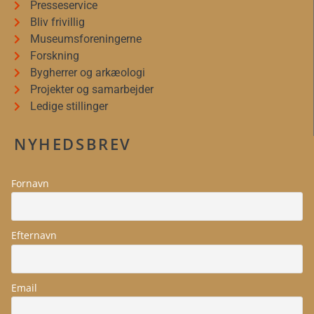
Presseservice
Bliv frivillig
Museumsforeningerne
Forskning
Bygherrer og arkæologi
Projekter og samarbejder
Ledige stillinger
NYHEDSBREV
Fornavn
Efternavn
Email