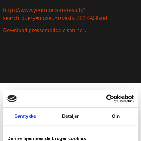
https://www.youtube.com/results?
search_query=museum+vestsj%C3%A6lland
Download pressemeddelelsen her.
ANDRE NYHEDER
Samtykke
Detaljer
Om
Denne hjemmeside bruger cookies