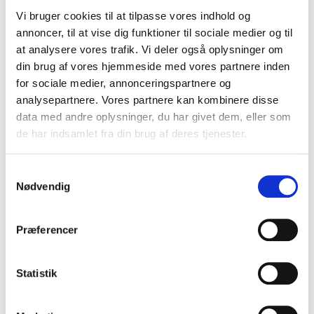
Vi bruger cookies til at tilpasse vores indhold og
annoncer, til at vise dig funktioner til sociale medier og til
at analysere vores trafik. Vi deler også oplysninger om
din brug af vores hjemmeside med vores partnere inden
for sociale medier, annonceringspartnere og
analysepartnere. Vores partnere kan kombinere disse
data med andre oplysninger, du har givet dem, eller som
de har indsamlet fra din brug af deres tjenester.
Oplev hele Vestsjællands historie med vores MVE-
fællesbillet
25. juni 2026
Samtykkevalg
Nødvendig
Præferencer
Statistik