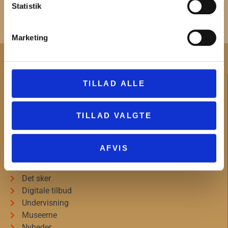
Statistik
Marketing
KONTAKT
TILLAD ALLE
Administration og fakturering
Medarbejdere
TILLAD VALGTE
Hovedtelefonnummer og telefontid
AFVIS
INFORMATION
Det sker
Digitale tilbud
Undervisning
Museerne
Nyheder