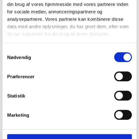
din brug af vores hjemmeside med vores partnere inden
for sociale medier, annonceringspartnere og
analysepartnere. Vores partnere kan kombinere disse
data med andre oplysninger, du har givet dem, eller som
de har indsamlet fra din brug af deres tjenester.
Samtykkevalg
Nødvendig
Den historiske have er vendt hjem
Præferencer
16. juni 2026
Statistik
Marketing