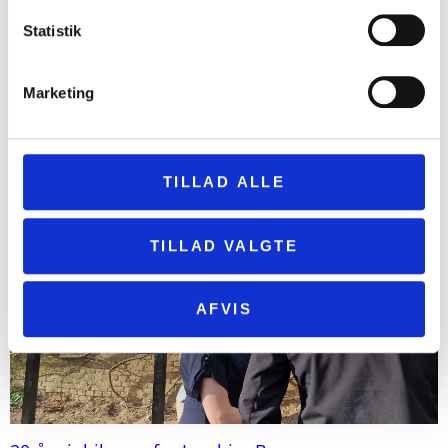
Statistik
Marketing
Den historiske have er vendt hjem
16. juni 2026
TILLAD ALLE
TILLAD VALGTE
AFVIS