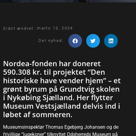
marts 13, 2024
Sidst ændret:
Del nyhed:
Nordea-fonden har doneret
590.308 kr. til projektet “Den
historiske have vender hjem” – et
grønt byrum på Grundtvig skolen
i Nykøbing Sjælland. Her flytter
Museum Vestsjælland delvis ind i
løbet af sommeren.
Museumsinspektør Thomas Egebjerg Johansen og de
frivillige “lugekoner” tilknyttet Odsherreds Museum på