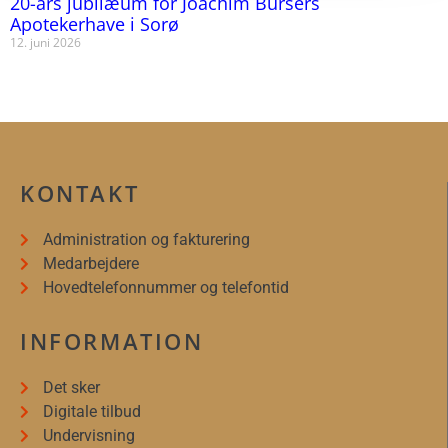
20-års jubilæum for Joachim Bursers
Apotekerhave i Sorø
12. juni 2026
KONTAKT
Administration og fakturering
Medarbejdere
Hovedtelefonnummer og telefontid
INFORMATION
Det sker
Digitale tilbud
Undervisning