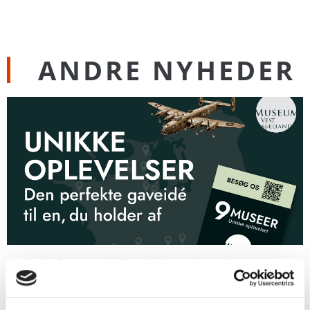
ANDRE NYHEDER
Oplev hele Vestsjællands historie med vores MVE-
fællesbillet
25. juni 2026