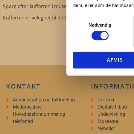
dem, eller som de har indsaml
Spørg efter kufferten i museumsbutikken, det er helt grati
Kufferten er velegnet til de 5-12-årige børn.
Samtykkevalg
Nødvendig
FASTE
AFVIS
KONTAKT
INFORMAT
Administration og fakturering
Det sker
Medarbejdere
Digitale tilbud
Hovedtelefonnummer og
Undervisning
telefontid
Museerne
Nyheder