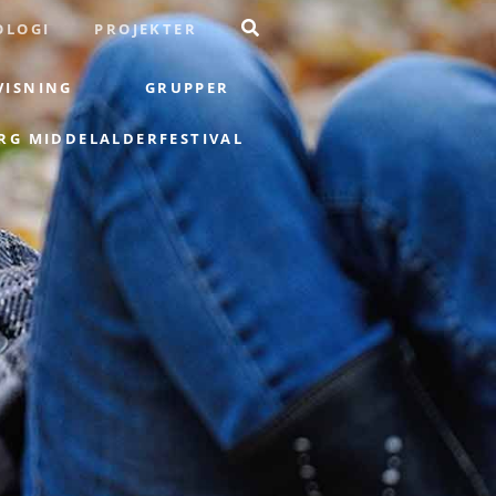
OLOGI
PROJEKTER
VISNING
GRUPPER
G MIDDELALDERFESTIVAL