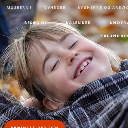
MUSEERNE
NYHEDER
BYGHERRE OG ARKÆ
BESØG OS
KALENDER
UNDER
KALUNDBOR
ÅBNINGSTIDER 2026