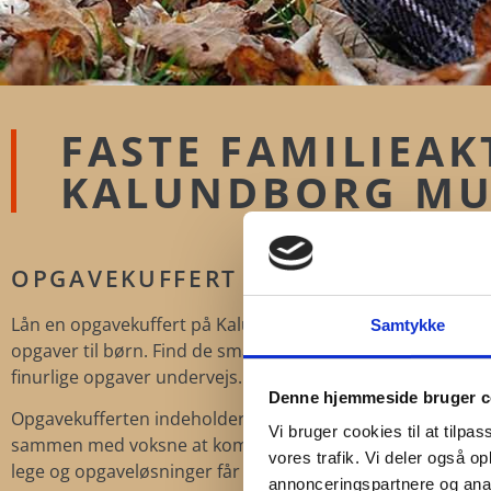
FASTE FAMILIEAKT
KALUNDBORG M
OPGAVEKUFFERT
Lån en opgavekuffert på Kalundborg Museum med sjove og
Samtykke
opgaver til børn. Find de små skilte i udstillingerne og løs
finurlige opgaver undervejs.
Denne hjemmeside bruger c
Opgavekufferten indeholder spil og opgaver, der motivere
Vi bruger cookies til at tilpas
sammen med voksne at komme rundt i museets udstillin
vores trafik. Vi deler også 
lege og opgaveløsninger får børnene historisk paratviden.
annonceringspartnere og anal