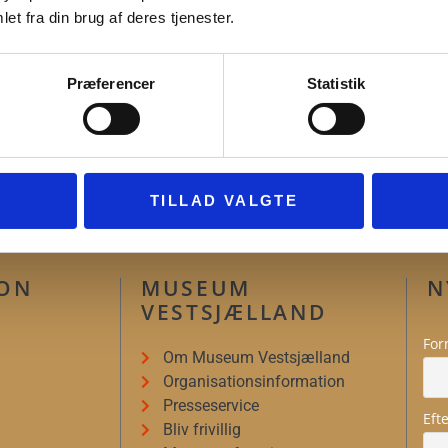
et fra din brug af deres tjenester.
s.
Præferencer
Statistik
 FAMILIEAKTIVITETER - ALLE MUSEER
TILLAD VALGTE
ION
MUSEUM
N
VESTSJÆLLAND
For
Om Museum Vestsjælland
Organisationsinformation
Presseservice
Eft
Bliv frivillig