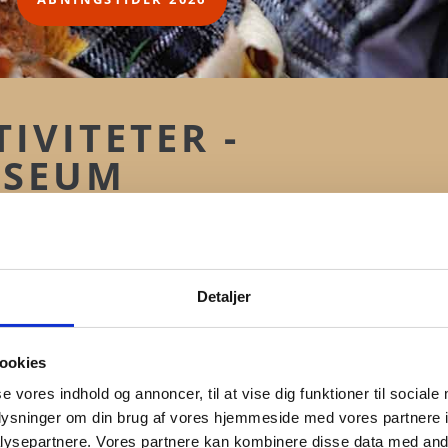
IVITETER -
USEUM
 finurlige
Detaljer
 de sjove og
ookies
r børnene til
se vores indhold og annoncer, til at vise dig funktioner til sociale
ger. Gennem
oplysninger om din brug af vores hjemmeside med vores partnere i
ysepartnere. Vores partnere kan kombinere disse data med andr