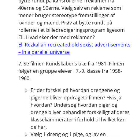
bytte rundt på kønsrollerne i reklamer fra
40erne og 50erne. Vælg selv en reklame som I
mener bruger stereotype fremstillinger af
kvinder og mænd. Prøv at bytte rundt på
rollerne i et billedredigeringsprogram ligesom
Eli. Hvad sker der med reklamen?
Eli Rezkallah recreated old sexist advertisements
– In a parallel universe
7. Se filmen Kundskabens træ fra 1981. Filmen
følger en gruppe elever i 7.-9. klasse fra 1958-
1960.
Er der forskel på hvordan drengene og
pigerne bliver opdraget i filmen? Hvis ja
hvordan? Undersøg hvordan piger og
drenge bliver behandlet forskelligt af deres
klassekammerater i forhold til hvilket køn
de har.
Vælg 1 dreng og 1 pige, og lav en