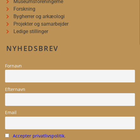
Museumsforeningerne
Forskning
Bygherrer og arkæologi
Projekter og samarbejder
Ledige stillinger
NYHEDSBREV
Fornavn
Efternavn
Email
Accepter privatlivspolitik.