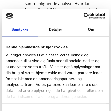
sammenlignende analyse: Hvordan
fremstilles de? Hvordan reagerer de på
omgivelsernes pres og forventninger?
Hvilken indflydelse har det på pigernes og
drengenes billede af sig selv at
Samtykke
Detaljer
Om
omgivelserne har forskellige forventninger
til dem?
8. Idealer behøver naturligvis ikke kun at handle
Denne hjemmeside bruger cookies
om udseende. Hvordan er det ideelle menneske
Vi bruger cookies til at tilpasse vores indhold og
i 2035 hvis I skulle bestemme? Lav en collage der
annoncer, til at vise dig funktioner til sociale medier og til
viser jeres ideelle menneske.
at analysere vores trafik. Vi deler også oplysninger om
9. Hvordan kan I være med til at skabe vejen for
din brug af vores hjemmeside med vores partnere inden
et nyt syn på køn? Hvad kan kvinder gøre? Hvad
for sociale medier, annonceringspartnere og
kan mænd gøre? Hvad kan andre køn gøre?
analysepartnere. Vores partnere kan kombinere disse
Skriv én ting ned som du kan gøre.
data med andre oplysninger, du har givet dem, eller som
de har indsamlet fra din brug af deres tjenester.
Samtykkevalg