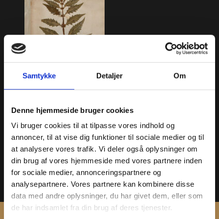
Samtykke
Detaljer
Om
Denne hjemmeside bruger cookies
Sværtevæld
Vi bruger cookies til at tilpasse vores indhold og
Lycopus europaeus L.
annoncer, til at vise dig funktioner til sociale medier og til
Foto af side i Joachim
Bursers herbarium.
at analysere vores trafik. Vi deler også oplysninger om
din brug af vores hjemmeside med vores partnere inden
« Apotekerhaven
for sociale medier, annonceringspartnere og
analysepartnere. Vores partnere kan kombinere disse
« Planteoversigt
data med andre oplysninger, du har givet dem, eller som
de har indsamlet fra din brug af deres tjenester.