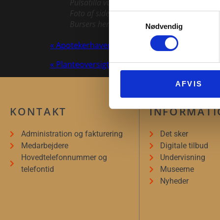
Pulsatilla vulgaris Mill.
Foto af side i Joachim
Samtykkevalg
Bursers herbarium.
Nødvendig
« Apotekerhaven
« Planteoversigt
AFVIS
KONTAKT
INFORMAT
Administration og fakturering
Det sker
Medarbejdere
Digitale tilbud
Hovedtelefonnummer og
Undervisning
telefontid
Museerne
Nyheder