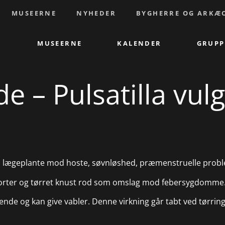
MUSEERNE
NYHEDER
BYGHERRE OG ARKÆ
MUSEERNE
KALENDER
GRUPP
 – Pulsatilla vulga
m lægeplante mod hoste, søvnløshed, præmenstruelle probl
vorter og tørret knust rod som omslag mod febersygdomme
terende og kan give vabler. Denne virkning går tabt ved tørr