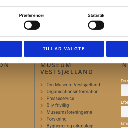
Præferencer
Statistik
TILLAD VALGTE
ION
MUSEUM
N
VESTSJÆLLAND
For
Om Museum Vestsjælland
Organisationsinformation
Presseservice
Eft
Bliv frivillig
Museumsforeningerne
Forskning
Ema
Bygherrer og arkæologi