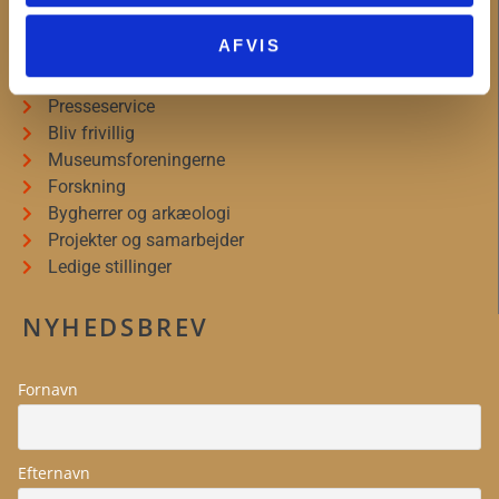
MUSEUM VESTSJÆLLAND
AFVIS
Om Museum Vestsjælland
Organisationsinformation
Presseservice
Bliv frivillig
Museumsforeningerne
Forskning
Bygherrer og arkæologi
Projekter og samarbejder
Ledige stillinger
NYHEDSBREV
Fornavn
Efternavn