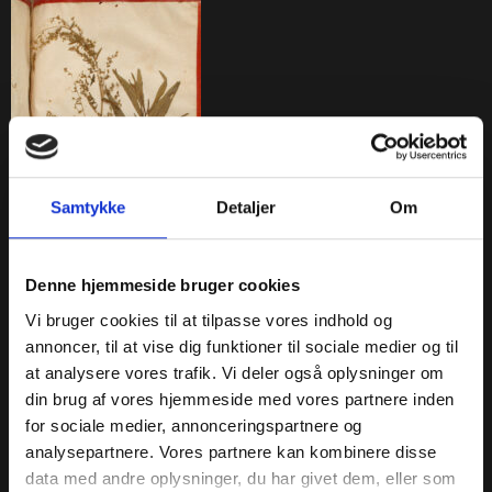
Samtykke
Detaljer
Om
Denne hjemmeside bruger cookies
Vi bruger cookies til at tilpasse vores indhold og
annoncer, til at vise dig funktioner til sociale medier og til
Fransk Estragon
at analysere vores trafik. Vi deler også oplysninger om
Artemisia dracunculus L.
din brug af vores hjemmeside med vores partnere inden
Foto af side i Joachim Bursers herbarium.
for sociale medier, annonceringspartnere og
analysepartnere. Vores partnere kan kombinere disse
« Apotekerhaven
data med andre oplysninger, du har givet dem, eller som