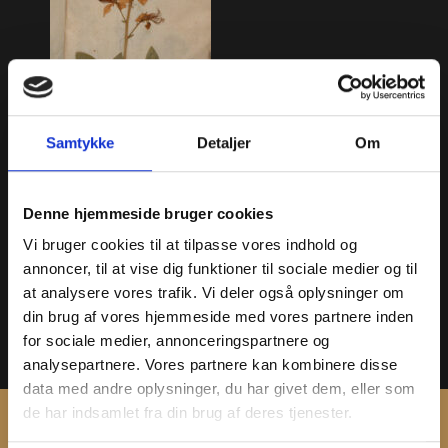
Samtykke
Detaljer
Om
Diktam
Denne hjemmeside bruger cookies
Dictamnus albus L.
Vi bruger cookies til at tilpasse vores indhold og
Foto af side i Joachim
annoncer, til at vise dig funktioner til sociale medier og til
Bursers herbarium.
at analysere vores trafik. Vi deler også oplysninger om
din brug af vores hjemmeside med vores partnere inden
« Apotekerhaven
for sociale medier, annonceringspartnere og
« Planteoversigt
analysepartnere. Vores partnere kan kombinere disse
data med andre oplysninger, du har givet dem, eller som
de har indsamlet fra din brug af deres tjenester.