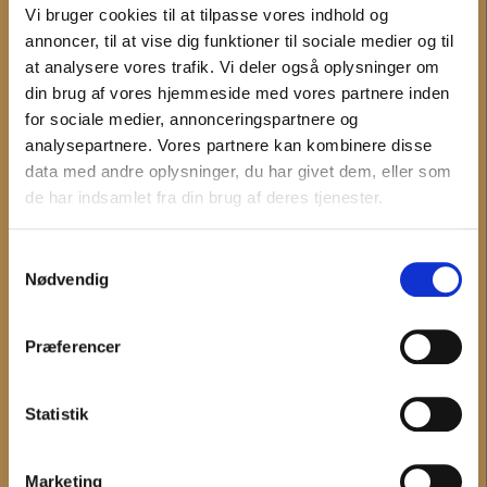
Vi bruger cookies til at tilpasse vores indhold og
annoncer, til at vise dig funktioner til sociale medier og til
Administration og fakturering
at analysere vores trafik. Vi deler også oplysninger om
Medarbejdere
din brug af vores hjemmeside med vores partnere inden
Hovedtelefonnummer og telefontid
for sociale medier, annonceringspartnere og
analysepartnere. Vores partnere kan kombinere disse
INFORMATION
data med andre oplysninger, du har givet dem, eller som
de har indsamlet fra din brug af deres tjenester.
Det sker
Digitale tilbud
Samtykkevalg
Undervisning
Nødvendig
Museerne
Nyheder
Præferencer
MUSEUM VESTSJÆLLAND
Statistik
Om Museum Vestsjælland
Organisationsinformation
Presseservice
Marketing