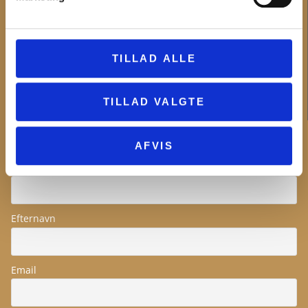
Bliv frivillig
Museumsforeningerne
Forskning
Bygherrer og arkæologi
TILLAD ALLE
Projekter og samarbejder
Ledige stillinger
TILLAD VALGTE
NYHEDSBREV
AFVIS
Fornavn
Efternavn
Email