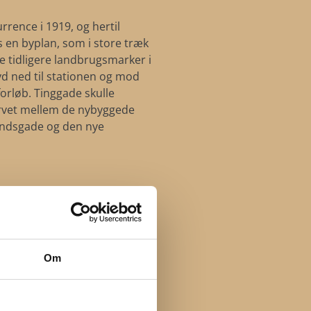
rence i 1919, og hertil
 en byplan, som i store træk
e tidligere landbrugsmarker i
yd ned til stationen og mod
orløb. Tinggade skulle
rvet mellem de nybyggede
andsgade og den nye
Om