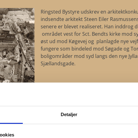
Ringsted Bystyre udskrev en arkitektkonkur
indsendte arkitekt Steen Eiler Rasmussens
senere er blevet realiseret. Han inddrog d
området vest for Sct. Bendts kirke mod s
øst ud mod Køgevej og planlagde nye vejf
fungere som bindeled mod Søgade og To
boligområder mod syd langs den nye Jyll
Sjællandsgade.
Detaljer
ookies