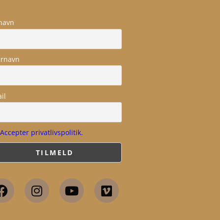
navn
ernavn
il
Accepter privatlivspolitik.