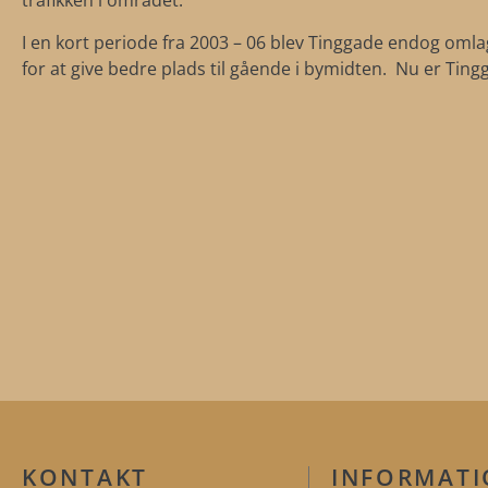
trafikken i området.
I en kort periode fra 2003 – 06 blev Tinggade endog omlag
for at give bedre plads til gående i bymidten. Nu er Ting
KONTAKT
INFORMAT