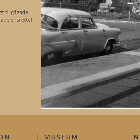
t til gågade
gade ensrettet.
ION
MUSEUM
N