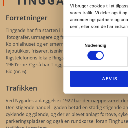
TINGGADES FORR
Vi bruger cookies til at tilpas
vores trafik. Vi deler også 
Forretninger
annonceringspartnere og anal
dem, eller som de har indsaml
Tinggade har fra starten i 1930’erne været en livlig han
fotografer, urmagere og farvehandlere. Her var mælkef
Samtykkevalg
Kolonialhuset og en smørrebrød-forretning. Og en brode
Nødvendig
tøjbutikker, frisører, isenkræmmer og en brudekjoleforre
Rigstelefonens lokale Ringstedkontor havde omstilling i 
1960’erne. Og så har Tinggade huset hele to biografer Kin
Bio (nr. 6).
AFVIS
Trafikken
Ved Nygades anlæggelse i 1922 har der næppe været den 
Den stigende handel i gaden betød en stadig stigende and
cyklende og gående, og der er blevet anlagt fortove, cykel
parkeringspladser og også en rundkørsel foran Tinghuset 