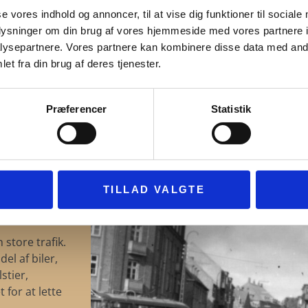
ETNINGER OG TRAFI
se vores indhold og annoncer, til at vise dig funktioner til sociale
oplysninger om din brug af vores hjemmeside med vores partnere i
ysepartnere. Vores partnere kan kombinere disse data med andr
et fra din brug af deres tjenester.
delsgade med
orsyning,
ributik,
Præferencer
Statistik
tning.
Tinggade i
o (nr. 9) og
TILLAD VALGTE
store trafik.
el af biler,
stier,
for at lette