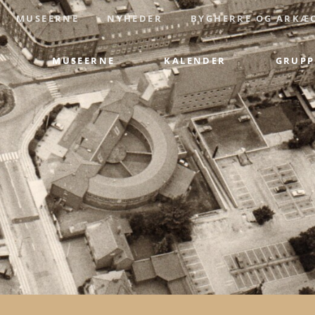
MUSEERNE
NYHEDER
BYGHERRE OG ARKÆ
MUSEERNE
KALENDER
GRUPP