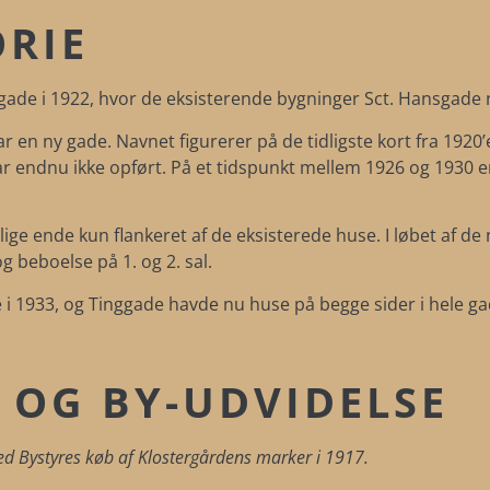
ORIE
ade i 1922, hvor de eksisterende bygninger Sct. Hansgade nr
r en ny gade. Navnet figurerer på de tidligste kort fra 1920’e
ar endnu ikke opført. På et tidspunkt mellem 1926 og 1930 e
lige ende kun flankeret af de eksisterede huse. I løbet af de
g beboelse på 1. og 2. sal.
 i 1933, og Tinggade havde nu huse på begge sider i hele g
OG BY-UDVIDELSE
ed Bystyres køb af Klostergårdens marker i 1917.