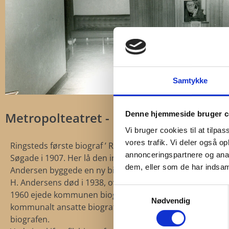
Samtykke
Metropolteatret - Metropol-Biografen
Denne hjemmeside bruger c
Vi bruger cookies til at tilpas
vores trafik. Vi deler også 
Ringsteds første biograf ’ Ringsted Biografteater’ åbnede 
annonceringspartnere og anal
Søgade i 1907. Her lå den indtil 1924, hvor biografdirektø
dem, eller som de har indsaml
Andersen byggede en ny biograf med 234 pladser i Tingga
H. Andersens død i 1938, overtog kommunen biografen. F
Samtykkevalg
1960 ejede kommunen biografen, der blev drevet af skif
Nødvendig
kommunalt ansatte biografdirektører, der hver især mo
biografen.