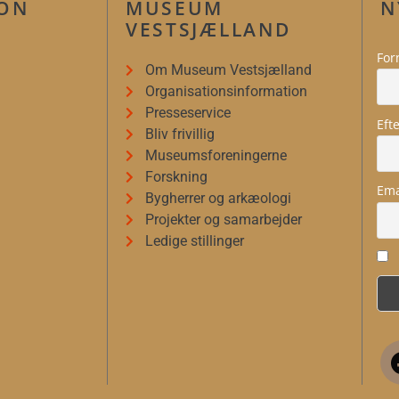
ION
MUSEUM
N
VESTSJÆLLAND
For
Om Museum Vestsjælland
Organisationsinformation
Presseservice
Eft
Bliv frivillig
Museumsforeningerne
Forskning
Ema
Bygherrer og arkæologi
Projekter og samarbejder
Ledige stillinger