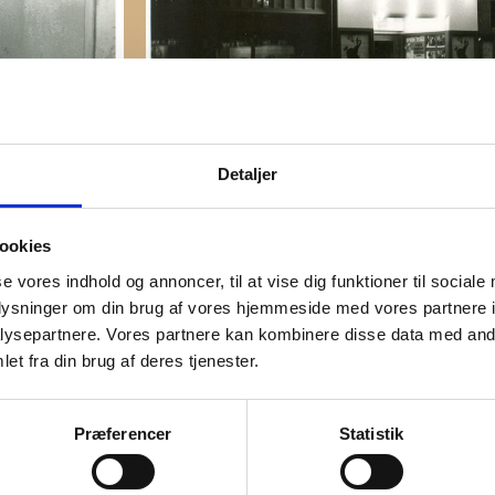
Detaljer
 - Ringsted Kino
ookies
se vores indhold og annoncer, til at vise dig funktioner til sociale
oplysninger om din brug af vores hjemmeside med vores partnere i
i Børsens sal i
ysepartnere. Vores partnere kan kombinere disse data med andr
r A. H.
et fra din brug af deres tjenester.
de 6. Efter A.
rem til ca.
tende
Præferencer
Statistik
derniserede