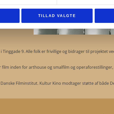
Bio. I de
ingsted Bio og
eomaskiner
TILLAD VALGTE
5 måtte
ingsted Kino.
inggade 9. Alle folk er frivillige og bidrager til projektet v
 film inden for arthouse og smalfilm og operaforestillinger,
 Danske Filminstitut. Kultur Kino modtager støtte af både D