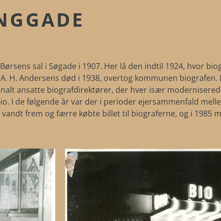
INGGADE
 Børsens sal i Søgade i 1907. Her lå den indtil 1924, hvor bi
 A. H. Andersens død i 1938, overtog kommunen biografen. F
alt ansatte biografdirektører, der hver især modernisered
Bio. I de følgende år var der i perioder ejersammenfald mel
ndt frem og færre købte billet til biograferne, og i 1985 m