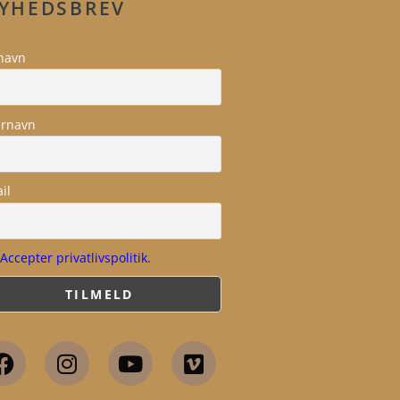
YHEDSBREV
navn
ernavn
il
Accepter privatlivspolitik.