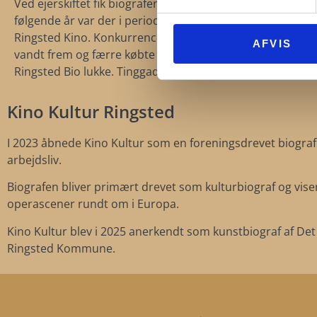
Ved ejerskiftet fik biografen nyt navn og hed nu Ringsted 
følgende år var der i perioder ejersammenfald mellem R
Ringsted Kino. Konkurrencen om kunderne var stor, vid
AFVIS
vandt frem og færre købte billet til biograferne, og i 198
Ringsted Bio lukke. Tinggade havde nu kun en biograf – R
Kino Kultur Ringsted
I 2023 åbnede Kino Kultur som en foreningsdrevet biograf i T
arbejdsliv.
Biografen bliver primært drevet som kulturbiograf og viser
operascener rundt om i Europa.
Kino Kultur blev i 2025 anerkendt som kunstbiograf af Det
Ringsted Kommune.