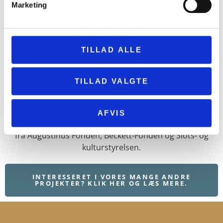
Marketing
Jonas Abkjær Andersen, projektleder
jaa@vestmuseum.dk
+45 2559 3851
TILLAD ALLE
TILLAD VALGTE
AFVIS
Projektet Online kulturformidling har modtaget støtte
fra Augustinus Fonden, Beckett-Fonden og Slots- og
kulturstyrelsen.
INTERESSERET I VORES MANGE ANDRE
PROJEKTER? KLIK HER OG LÆS MERE.