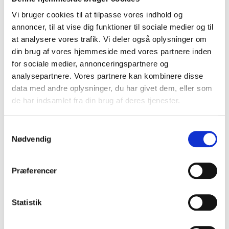
forretningsmodeller for online indhold.
Vi bruger cookies til at tilpasse vores indhold og
Projektet munder bl.a. ud i en slutrapport.
annoncer, til at vise dig funktioner til sociale medier og til
Projektet løber i 2021-2022.
at analysere vores trafik. Vi deler også oplysninger om
Trailer for filmen Fra nobel til
din brug af vores hjemmeside med vores partnere inden
nazist?
for sociale medier, annonceringspartnere og
analysepartnere. Vores partnere kan kombinere disse
data med andre oplysninger, du har givet dem, eller som
de har indsamlet fra din brug af deres tjenester.
Partnere i projektet
Samtykkevalg
Nødvendig
Museum Vestsjælland
Observatoriet i Brorfelde
Museum Lolland-Falster
Augustinus Fonden
Præferencer
Frederiksbergmuseerne
Beckett-Fonden
Oplevelsescenter Nyvang
Slots- og Kulturstyrelsen
Statistik
Kontakt