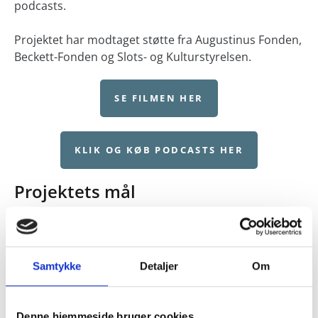
podcasts.
Projektet har modtaget støtte fra Augustinus Fonden,
Beckett-Fonden og Slots- og Kulturstyrelsen.
SE FILMEN HER
KLIK OG KØB PODCASTS HER
Projektets mål
Der arbejdes professionelt med nye film- og
podcastformater, som udgives via eksisterende
betalingskanaler.
Samtykke
Detaljer
Om
Et brugerpanel etableres og inddrages igennem
en række workshops og arrangementer.
Der udvikles og arbejdes indgående med nye
Denne hjemmeside bruger cookies