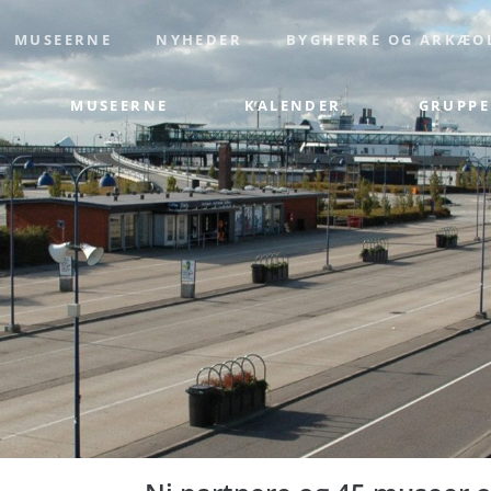
MUSEERNE
NYHEDER
BYGHERRE OG ARKÆO
MUSEERNE
KALENDER
GRUPPE