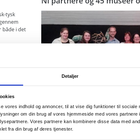
Ni partnere og 45 museer o
sk-tysk
 igennem
 både i det
kulturelle
region kan
platform for
Detaljer
ansk-tyske
overskridende
ookies
nstitutioner,
en og erfaring.
se vores indhold og annoncer, til at vise dig funktioner til sociale
oplysninger om din brug af vores hjemmeside med vores partnere i
Projektets ni partnere inddrager i alt 45 m
ysepartnere. Vores partnere kan kombinere disse data med andr
regionen. Projektbudgettet udgør 1,19 mio
et fra din brug af deres tjenester.
gennemføres over tre år fra 2016 til 2018.