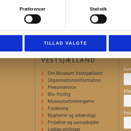
Præferencer
Statistik
TILLAD VALGTE
ION
MUSEUM
N
VESTSJÆLLAND
For
Om Museum Vestsjælland
Organisationsinformation
Presseservice
Eft
Bliv frivillig
Museumsforeningerne
Forskning
Ema
Bygherrer og arkæologi
Projekter og samarbejder
Ledige stillinger