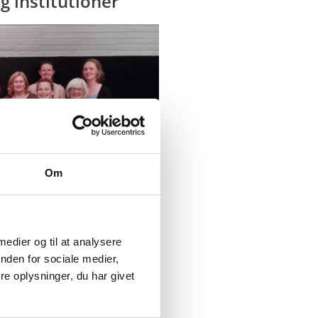
g institutioner
Om
 medier og til at analysere
nden for sociale medier,
useer og institutioner i
e oplysninger, du har givet
. euro, og projektet