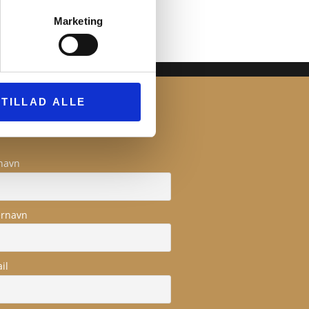
Marketing
TILLAD ALLE
YHEDSBREV
navn
ernavn
il