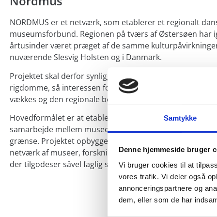
Nordmus
NORDMUS er et netværk, som etablerer et regionalt dan
museumsforbund. Regionen på tværs af Østersøen har
årtusinder været præget af de samme kulturpåvirkninger
nuværende Slesvig Holsten og i Danmark.
Projektet skal derfor synliggøre og udnytte de regionale 
rigdomme, så interessen for den grænseoverskridende 
vækkes og den regionale bevidsthed fremmes.
Hovedformålet er at etablere en langtidsholdbar, stabil 
Samtykke
samarbejde mellem museer i området på tværs af den d
grænse. Projektet opbygger og vedligeholder et grænse
Denne hjemmeside bruger c
netværk af museer, forskningsinstitutioner og kulturarvsi
der tilgodeser såvel faglig sparring som udveksling af vid
Vi bruger cookies til at tilpas
vores trafik. Vi deler også 
annonceringspartnere og anal
dem, eller som de har indsaml