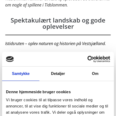
om nogle af spillene i Tidslommen.
Spektakulært landskab og gode
oplevelser
Istidsruten – oplev naturen og historien på Vestsjælland.
Nedenfor kan du læse om oplevelserne langs
Istidsruten. De gemmer alle på dejlige naturperler og
fede oplevelser med video og audio walks, spil og
Samtykke
Detaljer
Om
quizzer. Se meget mere i appen
Tidslommen
.
Assentorp
. Fra istid til tørvegravning. Historien om
Denne hjemmeside bruger cookies
Assentorp. Gratis video walk ved Assentorp.
Vi bruger cookies til at tilpasse vores indhold og
Audebo Pumpestation
. Kampen mod vandet. Gratis
annoncer, til at vise dig funktioner til sociale medier og til
spil og video walk.
at analysere vores trafik. Vi deler også oplysninger om