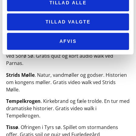
TILLAD ALLE
Skamlebæk
. Mord, radioer og gletsjere. Mord,
radioer og gletsjere. Gratis video og audio walk ved
Skamlebæk.
TILLAD VALGTE
Solvognens Fundsted
. Spillet om solvognen. Gratis
spil og quiz ved Solvognens Fundsted.
AFVIS
Sorø Sø
. Paraplyer og parasoller. Istid og livsglæde
ved Sorø Sø. Gratis quiz og kort audio walk ved
Parnas.
Strids Mølle
. Natur, vandmøller og godser. Historien
om kongens møller. Gratis video walk ved Strids
Mølle.
Tempelkrogen
. Kirkebrand og fæle trolde. En tur med
dramatiske historier. Gratis video walk i
Tempelkrogen.
Tissø
. Ofringen i Tyrs sø. Spillet om stormandens
offer. Gratis spil og quiz ved Fugledegård